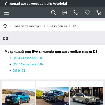
Унікальні автоаксесуари від Avtolokti
Товари та послуги
EVA килимки
DS
DS
Модельний ряд EVA килимків для автомобіля марки DS:
DS 3 Crossback '18-.
DS 7 Crossback '18-.
DS 9 '21-.