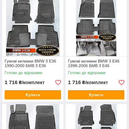
BMW 5 E34 1987-1996
BMW 5 E39 1995-2003
BMW 5 E60 2003-2010
BMW 5 F07 GT xDrive 2009-2017
BMW 5 F10 sDrive 2010-2013
BMW 5 F10 sDrive 2013-2016
BMW 5 F11 sDrive 2010-2013
BMW 5 F11 sDrive 2013-2016
Гумові килимки BMW 3 E36
Гумові килимки BMW 3 E46
BMW 5 G30 2017-...
1990-2000 БМВ 3 Е36
1998-2006 БМВ 3 Е46
BMW 7 F01 Short задній привод 2008-2015
Готово до відправки
Готово до відправки
BMW i3 I01 2013-...
1 716
1 716
₴/комплект
₴/комплект
BMW i4 G26 2022-...
Купити
Купити
BMW iX i20 2021-...
BMW X1 E84 2009-2015
BMW X1 F48 2015-2022
BMW X3 E83 2004-2010
BMW X3 F25 2010-2017