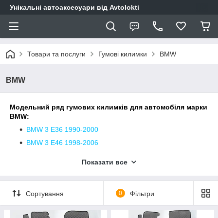
Унікальні автоаксесуари від Avtolokti
Товари та послуги
Гумові килимки
BMW
BMW
Модельний ряд гумових килимків для автомобіля марки
BMW:
BMW 3 E36 1990-2000
BMW 3 Е46 1998-2006
BMW 3 E90 sDrive 2004-2013
Показати все
BMW 3 F30 sDrive 2011-2019
BMW 3 F31 sDrive 2011-2019
Сортування
0
Фільтри
BMW 3 G20 2019-...
BMW 3 G21 2019-...