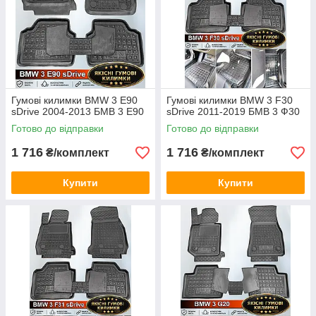
BMW X3 G01 2017-...
BMW X5 E53 1999-2006
BMW X5 E70 2006-2013
BMW X5 F15 2013-2018
BMW X5 G05 2018-...
Гумові килимки BMW 3 E90
Гумові килимки BMW 3 F30
BMW X7 G07 2018-...
sDrive 2004-2013 БМВ 3 Е90
sDrive 2011-2019 БМВ 3 Ф30
Готово до відправки
Готово до відправки
1 716
1 716
₴/комплект
₴/комплект
Купити
Купити