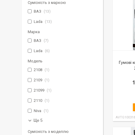
Сумісність з маркою
ВАЗ
13
Lada
13
Марка
ВАЗ
7
Lada
6
Модель
Гумові 
2108
1
2109
1
21099
1
2110
1
Niva
1
AVTG10031
Ще 5
Сумісність з моделлю