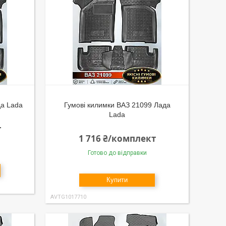
да Lada
Гумові килимки ВАЗ 21099 Лада
Lada
т
1 716 ₴/комплект
Готово до відправки
Купити
AVTG1017710