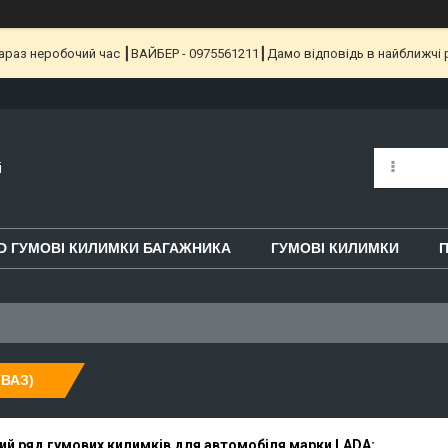
 Зараз неробочий час ┃ВАЙБЕР - 0975561211┃Дамо відповідь в найближчі 
i
D ГУМОВІ КИЛИМКИ БАГАЖНИКА
ГУМОВІ КИЛИМКИ
П
(ВАЗ)
й ряд гумових килимків для автомобіля марки LADA: