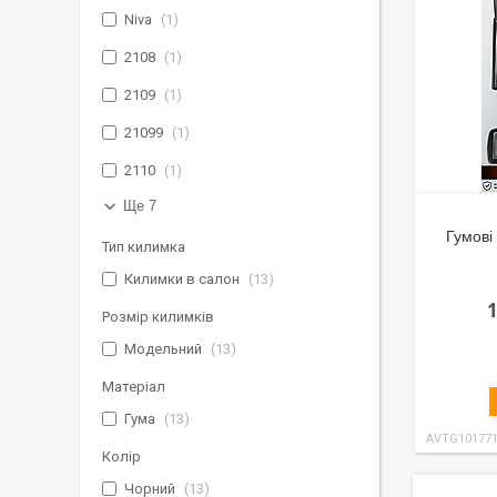
Niva
1
2108
1
2109
1
21099
1
2110
1
Ще 7
Гумові
Тип килимка
Килимки в салон
13
Розмір килимків
Модельний
13
Матеріал
Гума
13
AVTG10177
Колір
Чорний
13