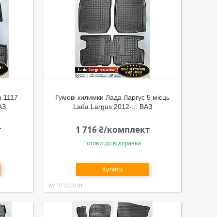
а 1117
Гумові килимки Лада Ларгус 5 місць
АЗ
Lada Largus 2012-... ВАЗ
т
1 716 ₴/комплект
Готово до відправки
Купити
AVTG1003181