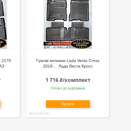
а 2170
Гумові килимки Lada Vesta Cross
АЗ
2018-... Лада Веста Кросс
т
1 716 ₴/комплект
Готово до відправки
Купити
AVTG1017711