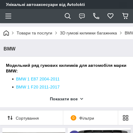
Унікальні автоаксесуари від Avtolokti
Товари та послуги
3D гумові килимки багажника
BM
BMW
Модельний ряд гумових килимків для автомобіля марки
BMW:
BMW 1 E87 2004-2011
BMW 1 F20 2011-2017
BMW 1 F40 2019-2024
верхній
Показати все
BMW 1 F40 2019-2024 нижній
BMW 2 F44 2019-... верхній
Сортування
0
Фільтри
BMW 3 E46 1998-2006 седан
BMW 3 E46 1998-2006 універсал