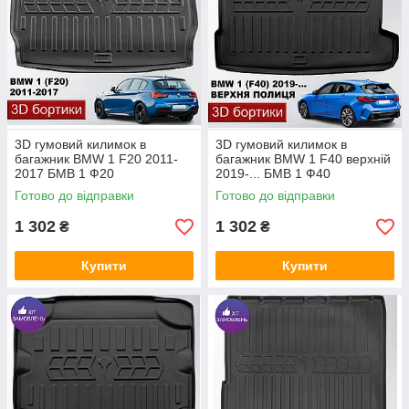
BMW iX1 2022-...
BMW iX3 G08 2021-...
BMW X1 E84 2009-2015
BMW X1 F48 2015-2022 верхній
BMW X1 F48 2015-2022 нижній
BMW X1 U11 2022-...
3D гумовий килимок в
3D гумовий килимок в
багажник BMW 1 F20 2011-
багажник BMW 1 F40 верхній
BMW X3 E83 2003-2010
2017 БМВ 1 Ф20
2019-... БМВ 1 Ф40
BMW X3 F25 2010-2017
Готово до відправки
Готово до відправки
BMW X3 G01 2017-2025
1 302
1 302
₴
₴
BMW X3 G45 2024-...
BMW X4 G02 2018-...
Купити
Купити
BMW X5 E53 1999-2006
BMW X5 E70 2006-2013
BMW X5 F15 2013-2018
BMW X5 G05 2018-...
BMW X6 F16 2014-20​19