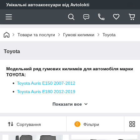
Унікальні автоаксесуари від Avtolokti
Товари та послуги
Гумові килимки
Toyota
Toyota
Модельний ряд гумових килимків для автомобіля марки
TOYOTA:
Toyota Auris E150 2007-2012
Toyota Auris E180 2012-2019
Toyota Avensis T25 2003-2009
Показати все
Toyota Avensis T27 2009-2018
Toyota bZ3 2022-...
Сортування
0
Фільтри
Toyota bZ4X EA10 2023-...
Toyota Camry XV20 1996-2001 USA