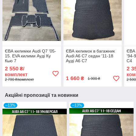
ЄВА килимки Audi Q7 '05-
ЄВА килимок в багажник
ЄВА 
15. EVA килими Ауді Ку
Audi A6 C7 седан '11-18
'94-
Кью 7
Ауді А6 С7
С4
2 550
2 3
₴/
комплект
ком
1 660
₴
1 900 ₴
2 790 ₴/комплект
2 590
Акційні пропозиції та новинки
–13%
–13%