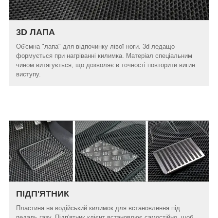
3D ЛАПА
Об'ємна "лапа" для відпочинку лівої ноги. 3d ледащо
формується при нагріванні килимка. Матеріал спеціальним
чином витягується, що дозволяє в точності повторити вигин
виступу.
ПІДП'ЯТНИК
Пластина на водійський килимок для встановлення під
педаль газу. Підп'ятник клієнт встановлює самостійно, щоб