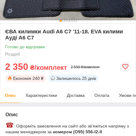
ЄВА килимки Audi A6 C7 '11-18. EVA килими
Ауді А6 С7
Готово до відправки
Роздріб
2 350
₴/комплект
2 590 ₴/комплект
Економія
240 ₴
Залишилось
25 днів
Опис
Характеристики
Доставка
Оплата
Умови п
Опис
☎
Оформіть замовлення на сайті або зв'яжіться напряму з
нашим менеджером за
номером (О95) 556-I2-II