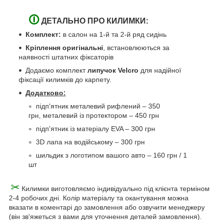
🛈
ДЕТАЛЬНО ПРО КИЛИМКИ:
Комплект:
в салон на 1-й та 2-й ряд сидінь
Кріплення оригінальні
, встановлюються за
наявності штатних фіксаторів
Додаємо комплект
липучок Velcro
для надійної
фіксації килимків до карпету.
Додатково:
підп'ятник металевий рифлений – 350
грн, металевий із протектором – 450 грн
підп'ятник із матеріалу EVA – 300 грн
3D лапа на водійському
–
300 грн
шильдик з логотипом вашого авто – 160 грн / 1
шт
✂
Килимки виготовляємо індивідуально під клієнта терміном
2-4 робочих дні. Колір матеріалу та окантування можна
вказати в коментарі до замовлення або озвучити менеджеру
(він зв'яжеться з вами для уточнення деталей замовлення).