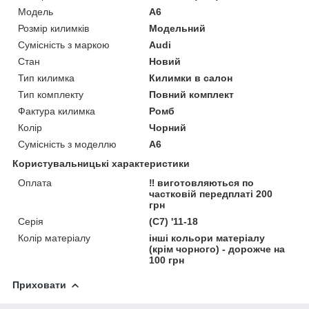
Модель
A6
Розмір килимків
Модельний
Сумісність з маркою
Audi
Стан
Новий
Тип килимка
Килимки в салон
Тип комплекту
Повний комплект
Фактура килимка
Ромб
Колір
Чорний
Сумісність з моделлю
A6
Користувальницькі характеристики
Оплата
‼️ виготовляються по
частковій передплаті 200
грн
Серія
(C7) '11-18
Колір матеріалу
інші кольори матеріалу
(крім чорного) - дорожче на
100 грн
Приховати