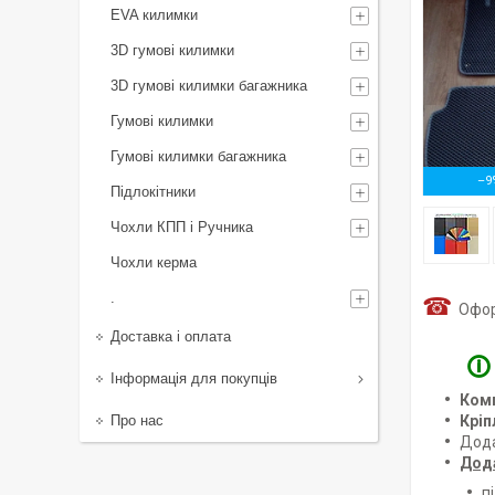
EVA килимки
3D гумові килимки
3D гумові килимки багажника
Гумові килимки
Гумові килимки багажника
–9
Підлокітники
Чохли КПП і Ручника
Чохли керма
.
☎
Оформ
Доставка і оплата
🛈
Інформація для покупців
Ком
Про нас
Кріп
Дод
Дод
п