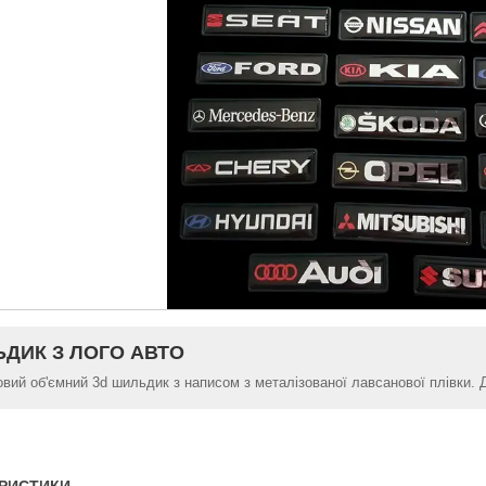
ДИК З ЛОГО АВТО
овий об'ємний 3d шильдик з написом з металізованої лавсанової плівки. 