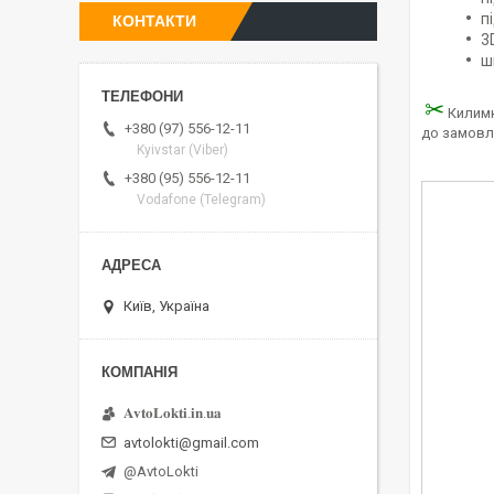
п
КОНТАКТИ
3
ш
✂
Килимк
+380 (97) 556-12-11
до замовл
Kyivstar (Viber)
+380 (95) 556-12-11
Vodafone (Telegram)
Київ, Україна
𝐀𝐯𝐭𝐨𝐋𝐨𝐤𝐭𝐢.𝐢𝐧.𝐮𝐚
avtolokti@gmail.com
@AvtoLokti