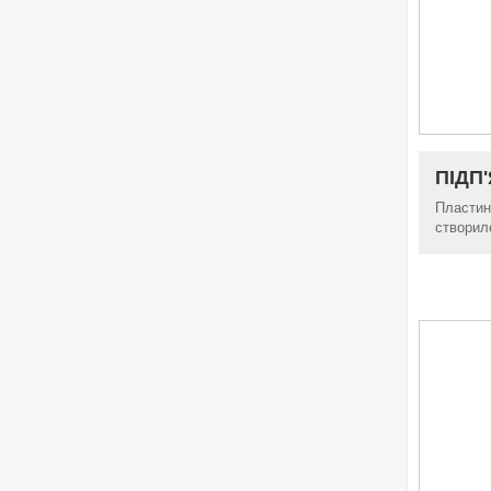
ПІДП
Пластин
створил