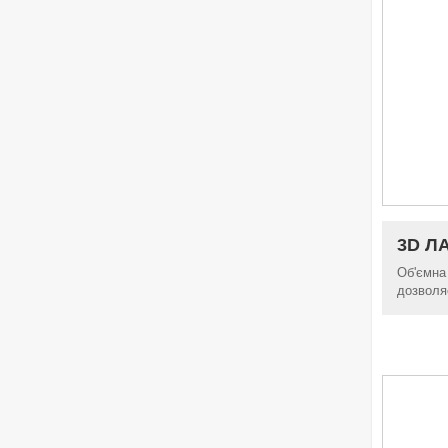
3D Л
Об'ємна
дозволяє