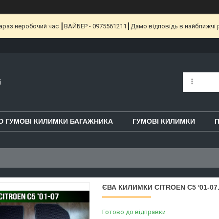
 Зараз неробочий час ┃ВАЙБЕР - 0975561211┃Дамо відповідь в найближчі 
i
D ГУМОВІ КИЛИМКИ БАГАЖНИКА
ГУМОВІ КИЛИМКИ
П
ЄВА КИЛИМКИ CITROEN C5 '01-07
Готово до відправки