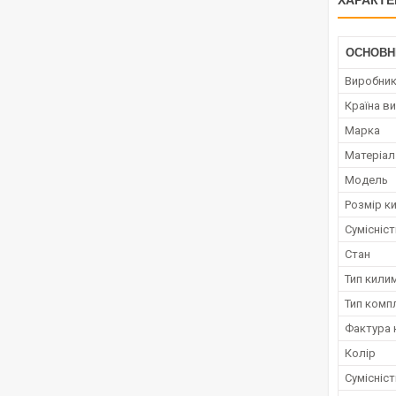
ХАРАКТЕ
ОСНОВН
Виробни
Країна в
Марка
Матеріал
Модель
Розмір к
Сумісніс
Стан
Тип кили
Тип комп
Фактура 
Колір
Сумісніс