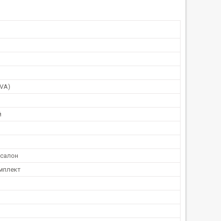
EVA)
й
 салон
мплект