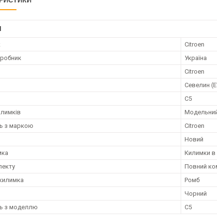
РИСТИКИ
І
к
Citroen
иробник
Україна
Citroen
Севелин (
C5
илимків
Модельни
ть з маркою
Citroen
Новий
мка
Килимки в
лекту
Повний ко
килимка
Ромб
Чорний
ть з моделлю
C5