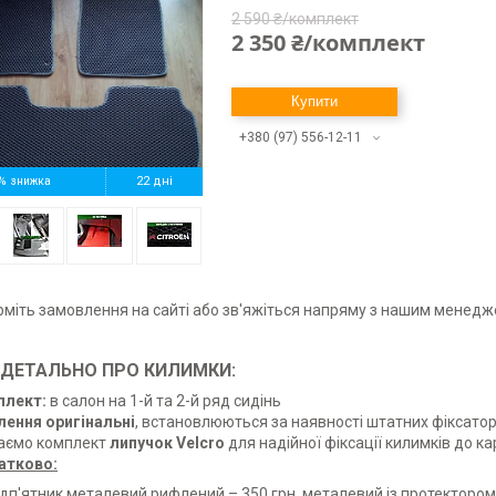
2 590 ₴/комплект
2 350 ₴/комплект
Купити
+380 (97) 556-12-11
%
22 дні
іть замовлення на сайті або зв'яжіться напряму з нашим менед
ДЕТАЛЬНО ПРО КИЛИМКИ:
плект:
в салон на 1-й та 2-й ряд сидінь
лення оригінальні
, встановлюються за наявності штатних фіксатор
аємо комплект
липучок Velcro
для надійної фіксації килимків до ка
атково:
ідп'ятник металевий рифлений – 350 грн, металевий із протектором