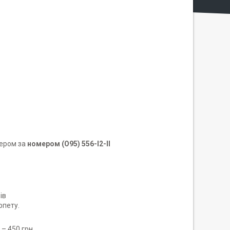
жером за
номером (О95) 556-I2-II
ів
рпету.
 – 450 грн