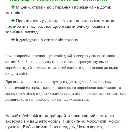
✚
Міцний, стійкий до стирання і приємний на дотик
матеріал.
✚
Практичність у догляді. Чохол на важіль кпп можна
протирати з поліроллю, щоб надати блиску і освіжити
зовнішній вигляд.
✚
Індивідуальна стилізація салону.
Чохол коробки передач - це необхідний аксесуар у салоні кожного
автомобіля. Чохол на ручку кпп не тільки покращує візуальне
сприйняття, а й захищає металевий важіль від попадання до нього
пилу та сміття.
Про якість нашого чохла на кулісу свідчить щільний і при цьому
еластичний матеріал, використання якого перевірено нами часом та
великою кількістю відшитих замовлень, а рівна прострочка говорить про
досвідченість та професіоналізм наших майстрів.
На сайті Avtolokti.in.ua добирайте повноцінний комплект
аксесуарів у ваш автомобіль: Підлокітник, Чохол кпп, Чохол
ручника, EVA килимки, Чохли сидінь, Чохол керма,