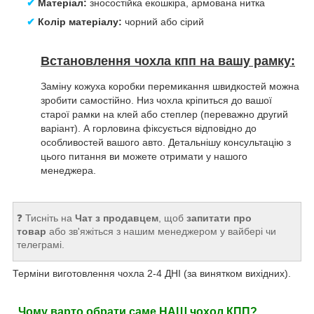
✔
Матеріал:
зносостійка екошкіра, армована нитка
✔
Колір матеріалу:
чорний або сірий
Встановлення чохла кпп на вашу рамку:
Заміну кожуха коробки перемикання швидкостей можна
зробити самостійно. Низ чохла кріпиться до вашої
старої рамки на клей або степлер (переважно другий
варіант). А горловина фіксується відповідно до
особливостей вашого авто. Детальнішу консультацію з
цього питання ви можете отримати у нашого
менеджера.
❓ Тисніть на
Чат з продавцем
, щоб
запитати про
товар
або зв'яжіться з нашим менеджером у вайбері чи
телеграмі.
Терміни виготовлення чохла 2-4 ДНІ (за винятком вихідних).
Ч
ому варто обрати саме НАШ чохол КПП?