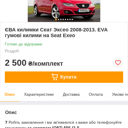
ЄВА килимки Сеат Эксео 2008-2013. EVA
гумові килими на Seat Exeo
Готово до відправки
Роздріб
2 500
₴/комплект
Купити
Опис
Характеристики
Доставка
Оплата
Умови п
Опис
❓ Робіть замовлення і ми зв'яжемлся з вами або телефонуйте
менеджеру
за номером
(О97) 556-I2-II