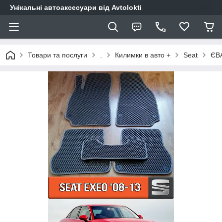
Унікальні автоаксесуари від Avtolokti
Товари та послуги
.
Килимки в авто +
Seat
ЄВА