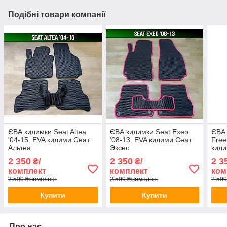
Подібні товари компанії
ЄВА килимки Seat Altea
ЄВА килимки Seat Exeo
ЄВА 
'04-15. EVA килими Сеат
'08-13. EVA килими Сеат
Free
Альтеа
Эксео
кили
Фріт
2 350
2 350
2 3
₴/
₴/
комплект
комплект
ком
2 590 ₴/комплект
2 590 ₴/комплект
2 590
Купити
Купити
Про нас