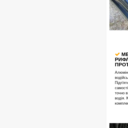
МЕ
РИФЛ
ПРОТ
Алюмін
водійсь
Підп'ят
самост
точно 
водія. 
комплек