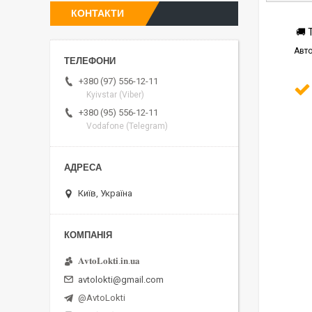
КОНТАКТИ
🚚 
Авто
+380 (97) 556-12-11
Kyivstar (Viber)
+380 (95) 556-12-11
Vodafone (Telegram)
Київ, Україна
𝐀𝐯𝐭𝐨𝐋𝐨𝐤𝐭𝐢.𝐢𝐧.𝐮𝐚
avtolokti@gmail.com
@AvtoLokti