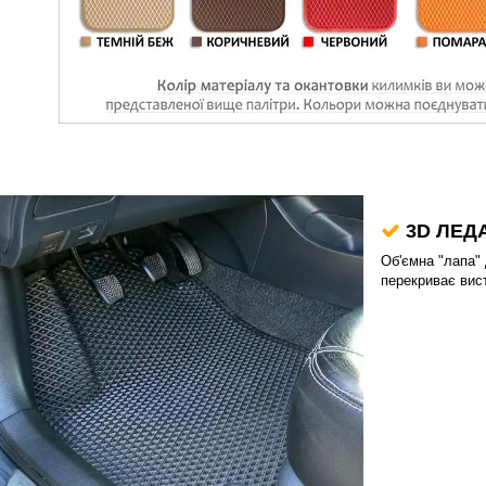
3D ЛЕДА
Об'ємна "лапа" 
перекриває вист