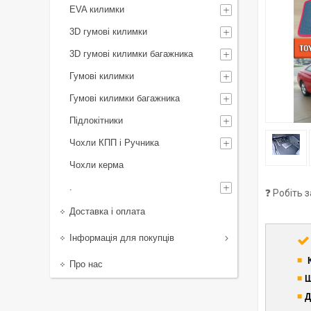
EVA килимки
3D гумові килимки
3D гумові килимки багажника
Гумові килимки
Гумові килимки багажника
Підлокітники
Чохли КПП і Ручника
Чохли керма
.
❓ Робіть 
Доставка і оплата
Інформація для покупців
◾
Про нас
◾
Ш
◾
Д