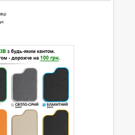
вці
ні.