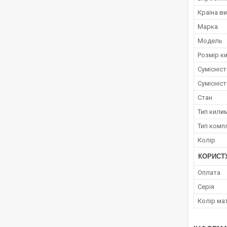
Країна в
Марка
Модель
Розмір к
Сумісніс
Сумісніс
Стан
Тип кили
Тип комп
Колір
КОРИСТ
Оплата
Серія
Колір ма