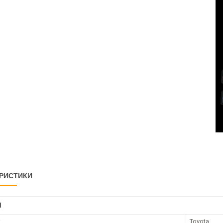
РИСТИКИ
І
к
Toyota