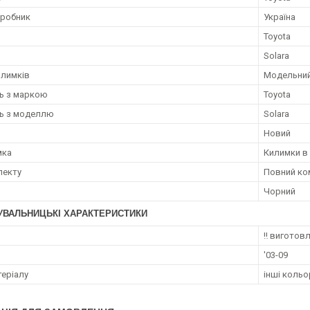
иробник
Україна
Toyota
Solara
илимків
Модельни
ть з маркою
Toyota
ть з моделлю
Solara
Новий
мка
Килимки в
лекту
Повний ко
Чорний
УВАЛЬНИЦЬКІ ХАРАКТЕРИСТИКИ
‼️ виготов
'03-09
теріалу
інші кольо