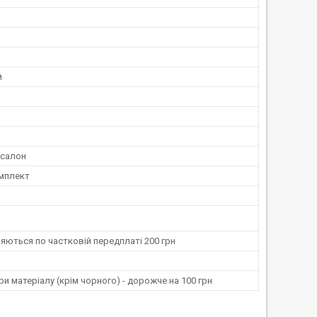
й
 салон
мплект
ляються по частковій передплаті 200 грн
ри матеріалу (крім чорного) - дорожче на 100 грн