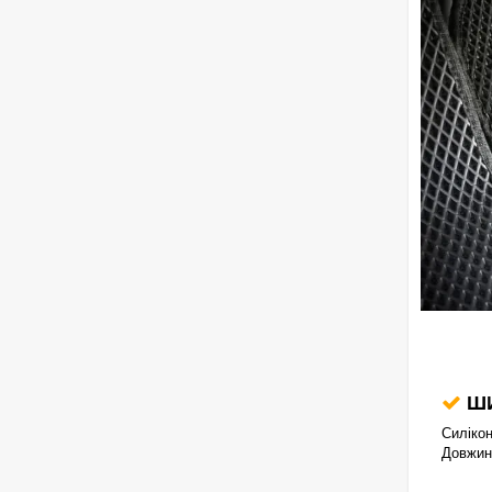
ШИ
Силікон
Довжина