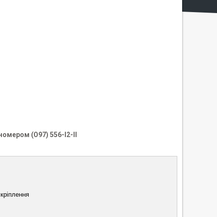
 номером
(О97) 556-I2-II
кріплення