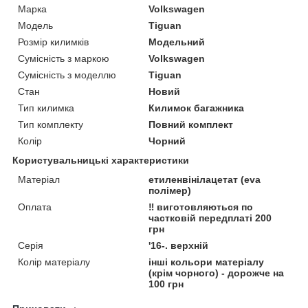
Марка
Volkswagen
Модель
Tiguan
Розмір килимків
Модельний
Сумісність з маркою
Volkswagen
Сумісність з моделлю
Tiguan
Стан
Новий
Тип килимка
Килимок багажника
Тип комплекту
Повний комплект
Колір
Чорний
Користувальницькі характеристики
Матеріал
етиленвінілацетат (eva
полімер)
Оплата
‼️ виготовляються по
частковій передплаті 200
грн
Серія
'16-. верхній
Колір матеріалу
інші кольори матеріалу
(крім чорного) - дорожче на
100 грн