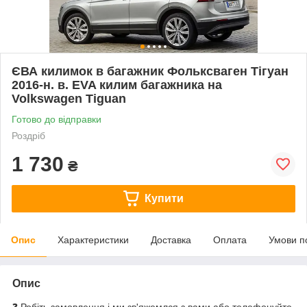
ЄВА килимок в багажник Фольксваген Тігуан
2016-н. в. EVA килим багажника на
Volkswagen Tiguan
Готово до відправки
Роздріб
1 730
₴
Купити
Опис
Характеристики
Доставка
Оплата
Умови п
Опис
❓ Робіть замовлення і ми зв'яжемлся з вами або телефонуйте