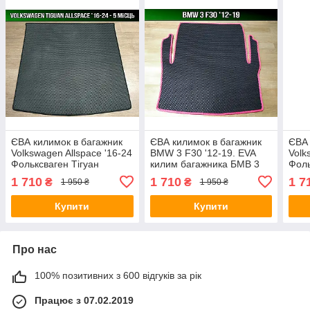
ЄВА килимок в багажник
ЄВА килимок в багажник
ЄВА 
Volkswagen Allspace '16-24
BMW 3 F30 '12-19. EVA
Volk
Фольксваген Тігуан
килим багажника БМВ 3
Фоль
Олспейс
ф30
Олс
1 710
1 710
1 7
₴
₴
1 950 ₴
1 950 ₴
Купити
Купити
Про нас
100% позитивних з 600 відгуків за рік
Працює з 07.02.2019