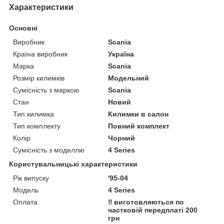
Характеристики
Основні
Виробник
Scania
Країна виробник
Україна
Марка
Scania
Розмір килимків
Модельний
Сумісність з маркою
Scania
Стан
Новий
Тип килимка
Килимки в салон
Тип комплекту
Повний комплект
Колір
Чорний
Сумісність з моделлю
4 Series
Користувальницькі характеристики
Рік випуску
'95-04
Мoдель
4 Series
Оплата
‼️ виготовляються по
частковій передплаті 200
грн