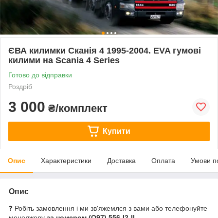
ЄВА килимки Сканія 4 1995-2004. EVA гумові
килими на Scania 4 Series
Готово до відправки
Роздріб
3 000
₴/комплект
Купити
Опис
Характеристики
Доставка
Оплата
Умови п
Опис
❓ Робіть замовлення і ми зв'яжемлся з вами або телефонуйте
менеджеру
за номером
(О97) 556-I2-II