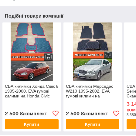
Подібні товари компанії
ЄВА килимки Хонда Сівік 6
ЄВА килимки Мерседес
ЄВА 
1995-2000. EVA гумові
W210 1995-2002. EVA
Seri
килими на Honda Civiс
гумові килими на
Скан
Hatchback 6
Mercedes W210
3 1
ком
2 500
2 500
₴/комплект
₴/комплект
3 380
Купити
Купити