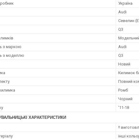
иробник
Україна
Audi
Севелин (
Q3
илимків
Модельни
ть з маркою
Audi
ть з моделлю
Q3
Новий
мка
Килимок б
лекту
Повний ко
килимка
Ромб
Чорний
ку
'11-18
УВАЛЬНИЦЬКІ ХАРАКТЕРИСТИКИ
‼️ виготов
теріалу
інші кольо