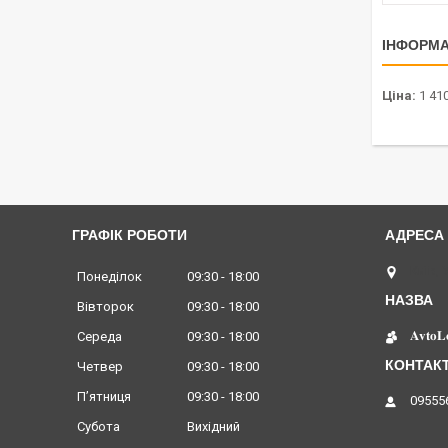
ІНФОРМА
Ціна:
1 410
ГРАФІК РОБОТИ
Київ, 
Понеділок
09:30
18:00
Вівторок
09:30
18:00
𝐀𝐯𝐭𝐨𝐋
Середа
09:30
18:00
Четвер
09:30
18:00
Пʼятниця
09:30
18:00
09555
Субота
Вихідний