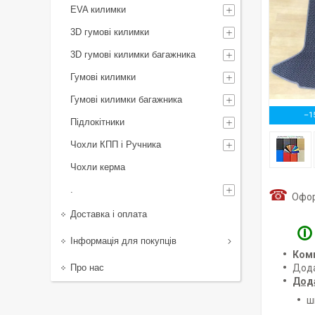
EVA килимки
3D гумові килимки
3D гумові килимки багажника
Гумові килимки
Гумові килимки багажника
–1
Підлокітники
Чохли КПП і Ручника
Чохли керма
.
☎
Оформ
Доставка і оплата
🛈
Інформація для покупців
Ком
Про нас
Дод
Дод
ш