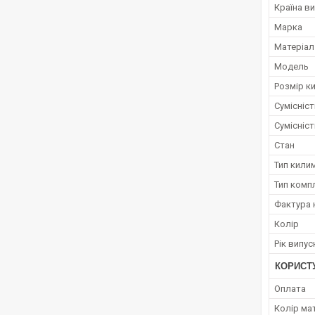
Країна в
Марка
Матеріал
Модель
Розмір к
Сумісніс
Сумісніс
Стан
Тип кили
Тип комп
Фактура 
Колір
Рік випус
КОРИСТ
Оплата
Колір ма