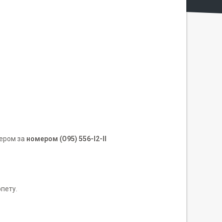
жером за
номером (О95) 556-I2-II
рпету.