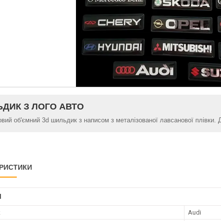
ДИК З ЛОГО АВТО
овий об'ємний 3d шильдик з написом з металізованої лавсанової плівки. 
РИСТИКИ
І
к
Audi