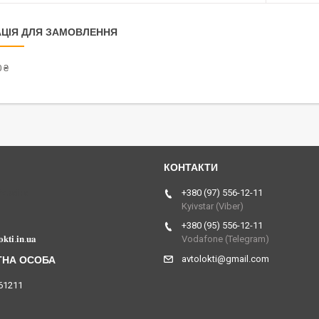
ЦІЯ ДЛЯ ЗАМОВЛЕННЯ
 ₴
Україна
+380 (97) 556-12-11
Kyivstar (Viber)
+380 (95) 556-12-11
𝐤𝐭𝐢.𝐢𝐧.𝐮𝐚
Vodafone (Telegram)
avtolokti@gmail.com
61211