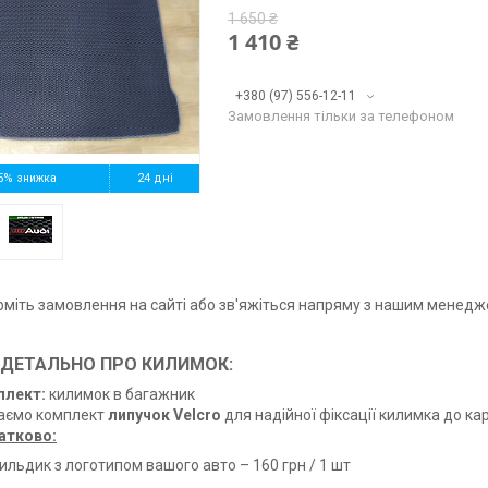
1 650 ₴
1 410 ₴
+380 (97) 556-12-11
Замовлення тільки за телефоном
5%
24 дні
іть замовлення на сайті або зв'яжіться напряму з нашим менед
ДЕТАЛЬНО ПРО КИЛИМОК:
плект:
килимок в багажник
аємо комплект
липучок Velcro
для надійної фіксації килимка до ка
атково:
ильдик з логотипом вашого авто – 160 грн / 1 шт