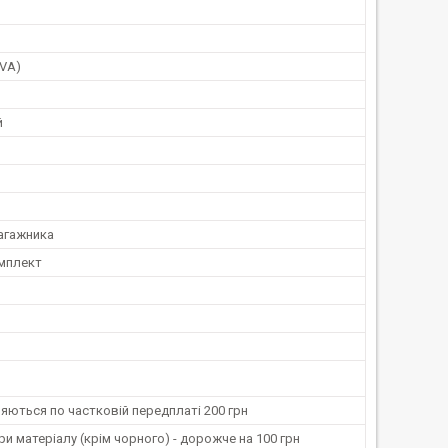
EVA)
й
агажника
мплект
ляються по частковій передплаті 200 грн
ри матеріалу (крім чорного) - дорожче на 100 грн