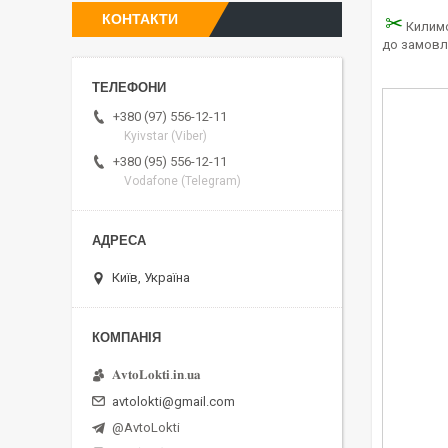
КОНТАКТИ
✂
Килимо
до замовл
+380 (97) 556-12-11
Kyivstar (Viber)
+380 (95) 556-12-11
Vodafone (Telegram)
Київ, Україна
𝐀𝐯𝐭𝐨𝐋𝐨𝐤𝐭𝐢.𝐢𝐧.𝐮𝐚
avtolokti@gmail.com
@AvtoLokti