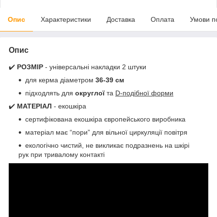
Опис
Характеристики
Доставка
Оплата
Умови п
Опис
✔️
РОЗМІР
- універсальні накладки 2 штуки
для керма діаметром
36-39 см
підходлять для
округлої
та
D-подібної форми
✔️
МАТЕРІАЛ
- екошкіра
сертифікована екошкіра європейського виробника
матеріал має “пори” для вільної циркуляції повітря
екологічно чистий, не викликає подразнень на шкірі
рук при тривалому контакті