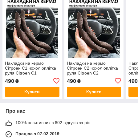
Накладки на кермо
Накладки на кермо
Накл
Сітроен С1 чохол оплітка
Сітроен С2 чохол оплітка
Сітр
руля Citroen C1
руля Citroen C2
оплі
Berl
490
490
490
₴
₴
Купити
Купити
Про нас
100% позитивних з 602 відгуків за рік
Працює з 07.02.2019