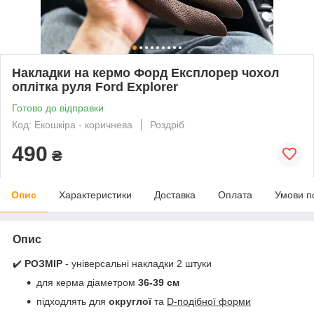
Накладки на кермо Форд Експлорер чохол
оплітка руля Ford Explorer
Готово до відправки
Код: Екошкіра - коричнева
Роздріб
490
₴
Опис
Характеристики
Доставка
Оплата
Умови п
Опис
✔️
РОЗМІР
- універсальні накладки 2 штуки
для керма діаметром
36-39 см
підходлять для
округлої
та
D-подібної форми