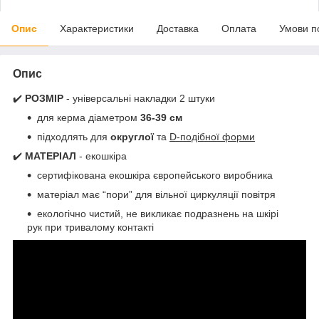
Опис
Характеристики
Доставка
Оплата
Умови п
Опис
✔️
РОЗМІР
- універсальні накладки 2 штуки
для керма діаметром
36-39 см
підходлять для
округлої
та
D-подібної форми
✔️
МАТЕРІАЛ
- екошкіра
сертифікована екошкіра європейського виробника
матеріал має “пори” для вільної циркуляції повітря
екологічно чистий, не викликає подразнень на шкірі
рук при тривалому контакті