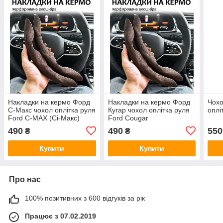
Накладки на кермо Форд
Накладки на кермо Форд
Чохо
С-Макс чохол оплітка руля
Кугар чохол оплітка руля
оплі
Ford C-MAX (Сі-Макс)
Ford Cougar
490
490
550
₴
₴
Купити
Купити
Про нас
100% позитивних з 600 відгуків за рік
Працює з 07.02.2019