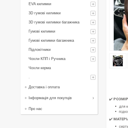
EVA килимки
3D гумові килимки
3D гумові килимки багажника
Гумові килимки
Гумові килимки багажника
Підлокітники
Чохли КПП і Ручника
Чохли керма
.
Доставка і оплата
Інформація для покупців
✔️
РОЗМІ
для 
Про нас
підх
✔️
МАТЕРІ
серт