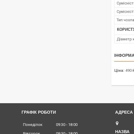
Сумісніс
Сумісніс
Тип чохл
КОРИСТ
Діаметр 
ІНФОРМА
Ціна:
490 
ГРАФІК РОБОТИ
Київ, 
Понеділок
09:30
18:00
Вівторок
09:30
18:00