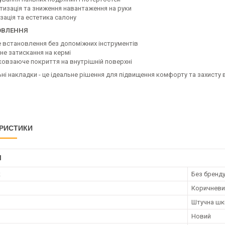
тизація та зниження навантаження на руки
зація та естетика салону
ОВЛЕННЯ
е встановлення без допоміжних інструментів
йне затискання на кермі
ковзаюче покриття на внутрішній поверхні
ні накладки - це ідеальне рішення для підвищення комфорту та захисту
РИСТИКИ
І
к
Без бренд
Коричневи
Штучна шк
Новий