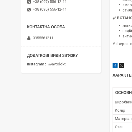
+38 (097) 556-12-11
амор
+38 (095) 556-12-11
стилі
✔️
ВСТАН
легк
наді
анти
0955561211
Універсаль
Instagram
@avtolokti
ХАРАКТЕ
ОСНОВН
Виробни
Колір
Матеріал
Стан