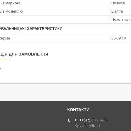
ть з маркою
Hyundai
ть з моделлю
Elantra
а
Чохол на 
УВАЛЬНИЦЬКІ ХАРАКТЕРИСТИКИ
керма
36-39 см
ЦІЯ ДЛЯ ЗАМОВЛЕННЯ
₴
Україна
+380 (97) 556-12-11
Kyivstar (Viber)