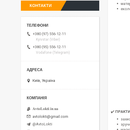
матер
КОНТАКТИ
екол
+380 (97) 556-12-11
Kyivstar (Viber)
+380 (95) 556-12-11
Vodafone (Telegram)
Київ, Україна
𝐀𝐯𝐭𝐨𝐋𝐨𝐤𝐭𝐢.𝐢𝐧.𝐮𝐚
✔️
ПРАКТИ
avtolokti@gmail.com
захи
@AvtoLokti
зручн
маск