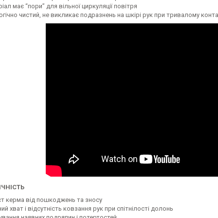
іал має “пори” для вільної циркуляції повітря
огічно чистий, не викликає подразнень на шкірі рук при тривалому конт
ЧНІСТЬ
ст керма від пошкоджень та зносу
ий хват і відсутність ковзання рук при спітнілості долонь
ування наявних подряпин і потертостей