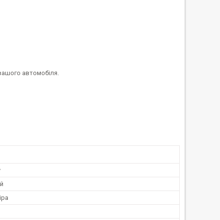
 вашого автомобіля.
у
й
іра