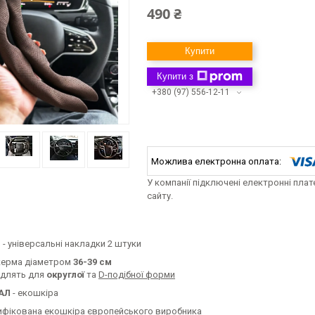
490 ₴
Купити
Купити з
+380 (97) 556-12-11
У компанії підключені електронні пла
сайту.
Р
- універсальні накладки 2 штуки
керма діаметром
36-39 см
одлять для
округлої
та
D-подібної форми
АЛ
- екошкіра
ифікована екошкіра європейського виробника