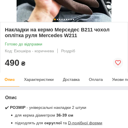
Накладки на кермо Мерседес В211 чохол
оплітка руля Mercedes W211
Готово до відправки
Код: Екошкіра - коричнева
Роздріб
490
₴
Опис
Характеристики
Доставка
Оплата
Умови п
Опис
✔️
РОЗМІР
- універсальні накладки 2 штуки
для керма діаметром
36-39 см
підходлять для
округлої
та
D-подібної форми