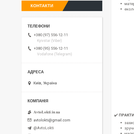
матер
КОНТАКТИ
екол
+380 (97) 556-12-11
Kyivstar (Viber)
+380 (95) 556-12-11
Vodafone (Telegram)
Київ, Україна
𝐀𝐯𝐭𝐨𝐋𝐨𝐤𝐭𝐢.𝐢𝐧.𝐮𝐚
✔️
ПРАКТИ
avtolokti@gmail.com
захи
@AvtoLokti
зручн
маск