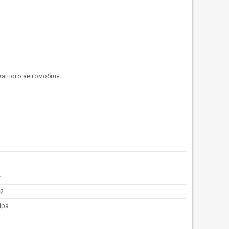
 вашого автомобіля.
у
й
іра