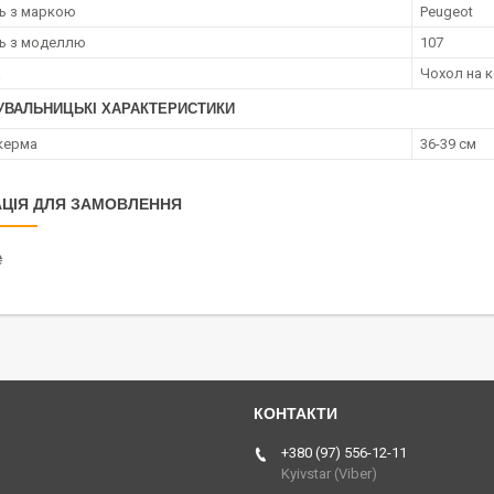
ть з маркою
Peugeot
ть з моделлю
107
а
Чохол на 
УВАЛЬНИЦЬКІ ХАРАКТЕРИСТИКИ
керма
36-39 см
ЦІЯ ДЛЯ ЗАМОВЛЕННЯ
₴
Україна
+380 (97) 556-12-11
Kyivstar (Viber)