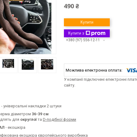
490 ₴
Купити
Купити з
+380 (97) 556-12-11
У компанії підключені електронні пла
сайту.
Р
- універсальні накладки 2 штуки
керма діаметром
36-39 см
одлять для
округлої
та
D-подібної форми
АЛ
- екошкіра
ифікована екошкіра європейського виробника