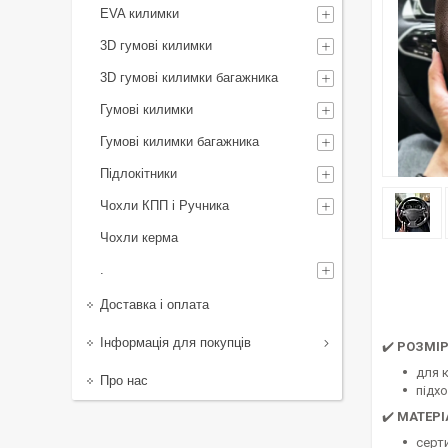
EVA килимки
3D гумові килимки
3D гумові килимки багажника
Гумові килимки
Гумові килимки багажника
Підлокітники
Чохли КПП і Ручника
Чохли керма
.
Доставка і оплата
Інформація для покупців
✔️
РОЗМІ
для 
Про нас
підх
✔️
МАТЕРІ
серт