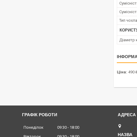
Сумісніс
Сумісніс
Тип чохл
КОРИСТ
Діаметр 
ІНФОРМА
Ціна:
490 
ГРАФІК РОБОТИ
Київ, 
Понеділок
09:30
18:00
Вівторок
09:30
18:00