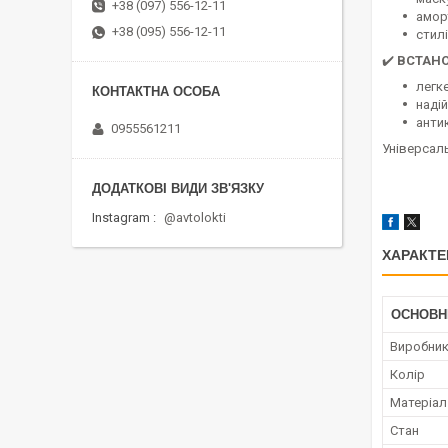
+38 (097) 556-12-11
амор
+38 (095) 556-12-11
стилі
✔️
ВСТАН
легк
наді
анти
0955561211
Універсаль
Instagram
@avtolokti
ХАРАКТЕ
ОСНОВН
Виробни
Колір
Матеріал
Стан