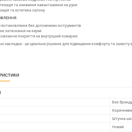
тизація та зниження навантаження на руки
зація та естетика салону
ОВЛЕННЯ
е встановлення без допоміжних інструментів
йне затискання на кермі
ковзаюче покриття на внутрішній поверхні
ні накладки - це ідеальне рішення для підвищення комфорту та захисту
РИСТИКИ
І
к
Без бренд
Коричневи
Штучна шк
Новий