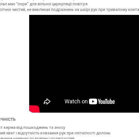
іал має “пори” для вільної циркуляції повітря
огічно чистий, не викликає подразнень на шкірі рук при тривалому конт
ЧНІСТЬ
ст керма від пошкоджень та зносу
ий хват і відсутність ковзання рук при спітнілості долонь
ування наявних подряпин і потертостей