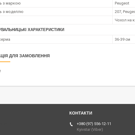
ть з маркою
Peugeot
ть з моделлю
207, Peuge
а
Чохол на 
УВАЛЬНИЦЬКІ ХАРАКТЕРИСТИКИ
керма
36-39 см
ЦІЯ ДЛЯ ЗАМОВЛЕННЯ
₴
Україна
+380 (97) 556-12-11
Kyivstar (Viber)