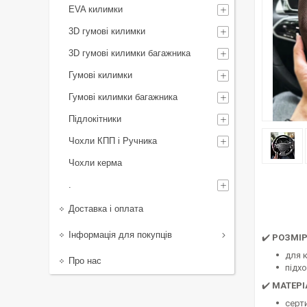
EVA килимки
3D гумові килимки
3D гумові килимки багажника
Гумові килимки
Гумові килимки багажника
Підлокітники
Чохли КПП і Ручника
Чохли керма
.
Доставка і оплата
Інформація для покупців
✔️
РОЗМІ
для 
Про нас
підх
✔️
МАТЕРІ
серт