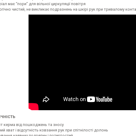
іал має “пори” для вільної циркуляції повітря
огічно чистий, не викликає подразнень на шкірі рук при тривалому конт
ЧНІСТЬ
ст керма від пошкоджень та зносу
ий хват і відсутність ковзання рук при спітнілості долонь
ування наявних подряпин і потертостей