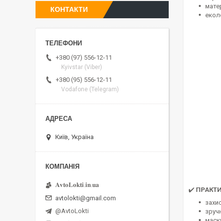
матер
КОНТАКТИ
екол
+380 (97) 556-12-11
Kyivstar (Viber)
+380 (95) 556-12-11
Vodafone (Telegram)
Київ, Україна
𝐀𝐯𝐭𝐨𝐋𝐨𝐤𝐭𝐢.𝐢𝐧.𝐮𝐚
✔️
ПРАКТИ
avtolokti@gmail.com
захи
@AvtoLokti
зручн
маск