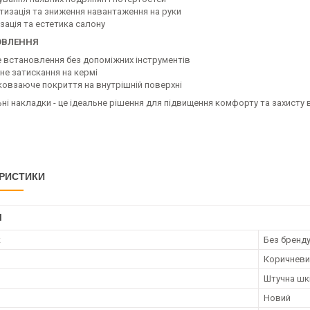
тизація та зниження навантаження на руки
зація та естетика салону
ОВЛЕННЯ
е встановлення без допоміжних інструментів
йне затискання на кермі
ковзаюче покриття на внутрішній поверхні
ні накладки - це ідеальне рішення для підвищення комфорту та захисту
РИСТИКИ
І
к
Без бренд
Коричневи
Штучна шк
Новий