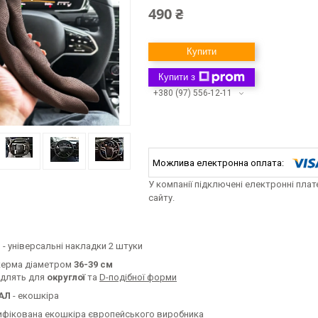
490 ₴
Купити
Купити з
+380 (97) 556-12-11
У компанії підключені електронні пла
сайту.
Р
- універсальні накладки 2 штуки
керма діаметром
36-39 см
одлять для
округлої
та
D-подібної форми
АЛ
- екошкіра
ифікована екошкіра європейського виробника