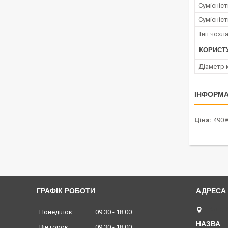
Сумісніс
Сумісніс
Тип чохл
КОРИСТ
Діаметр 
ІНФОРМА
Ціна:
490 
ГРАФІК РОБОТИ
Київ, 
Понеділок
09:30
18:00
Вівторок
09:30
18:00