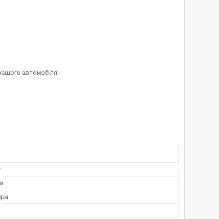
 вашого автомобіля.
у
й
іра