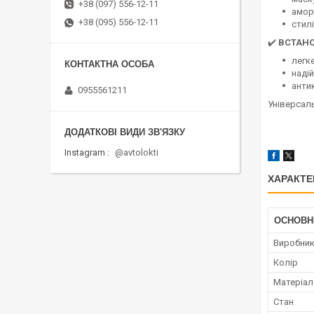
+38 (097) 556-12-11
амор
+38 (095) 556-12-11
стилі
✔️
ВСТАН
легк
наді
анти
0955561211
Універсаль
Instagram
@avtolokti
ХАРАКТЕ
ОСНОВН
Виробни
Колір
Матеріал
Стан