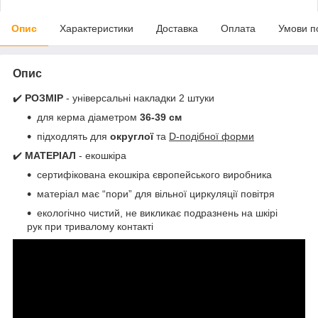
Опис
Характеристики
Доставка
Оплата
Умови п
Опис
✔️
РОЗМІР
- універсальні накладки 2 штуки
для керма діаметром
36-39 см
підходлять для
округлої
та
D-подібної форми
✔️
МАТЕРІАЛ
- екошкіра
сертифікована екошкіра європейського виробника
матеріал має “пори” для вільної циркуляції повітря
екологічно чистий, не викликає подразнень на шкірі
рук при тривалому контакті