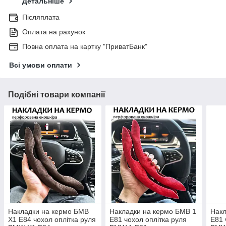
Детальніше
Післяплата
Оплата на рахунок
Повна оплата на картку "ПриватБанк"
Всі умови оплати
Подібні товари компанії
Накладки на кермо БМВ
Накладки на кермо БМВ 1
Накл
Х1 Е84 чохол оплітка руля
Е81 чохол оплітка руля
Е81 