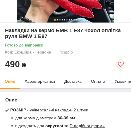
Накладки на кермо БМВ 1 Е87 чохол оплітка
руля BMW 1 E87
Готово до відправки
Код: Екошкіра - червона
Роздріб
490
₴
Опис
Характеристики
Доставка
Оплата
Умови п
Опис
✔️
РОЗМІР
- універсальні накладки 2 штуки
для керма діаметром
36-39 см
підходлять для
округлої
та
D-подібної форми