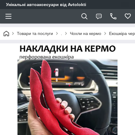
Унікальні автоаксесуари від Avtolokti
Товари та послуги
.
Чохли на кермо
Екошкіра че