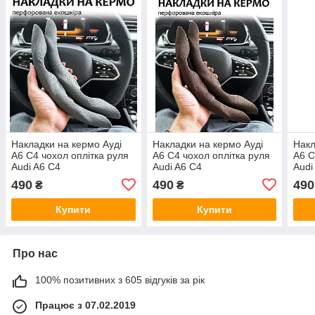
Накладки на кермо Ауді
Накладки на кермо Ауді
Накл
А6 С4 чохол оплітка руля
А6 С4 чохол оплітка руля
А6 С
Audi A6 C4
Audi A6 C4
Audi
490
490
490
₴
₴
Купити
Купити
Про нас
100% позитивних з 605 відгуків за рік
Працює з 07.02.2019