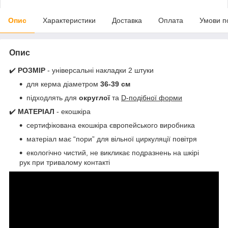
Опис
Характеристики
Доставка
Оплата
Умови п
Опис
✔️
РОЗМІР
- універсальні накладки 2 штуки
для керма діаметром
36-39 см
підходлять для
округлої
та
D-подібної форми
✔️
МАТЕРІАЛ
- екошкіра
сертифікована екошкіра європейського виробника
матеріал має “пори” для вільної циркуляції повітря
екологічно чистий, не викликає подразнень на шкірі
рук при тривалому контакті