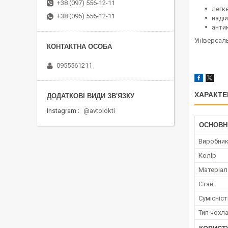
+38 (097) 556-12-11
легк
+38 (095) 556-12-11
наді
анти
Універсаль
0955561211
ХАРАКТЕ
Instagram
@avtolokti
ОСНОВН
Виробни
Колір
Матеріал
Стан
Сумісніс
Тип чохл