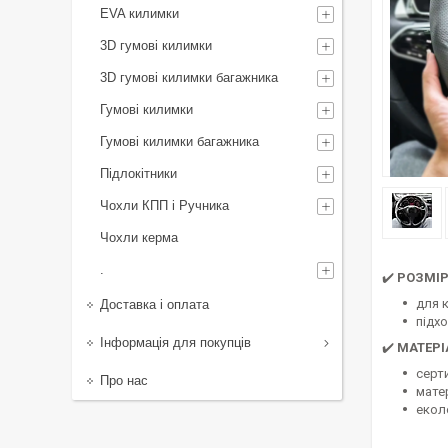
EVA килимки
3D гумові килимки
3D гумові килимки багажника
Гумові килимки
Гумові килимки багажника
Підлокітники
Чохли КПП і Ручника
Чохли керма
.
✔️
РОЗМІ
для 
Доставка і оплата
підх
Інформація для покупців
✔️
МАТЕРІ
серт
Про нас
матер
екол