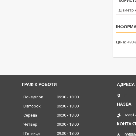
КОРИСТ
Діаметр 
ІНФОРМА
Ціна:
490 
ГРАФІК РОБОТИ
Київ, 
Понеділок
09:30
18:00
Вівторок
09:30
18:00
𝐀𝐯𝐭𝐨𝐋
Середа
09:30
18:00
Четвер
09:30
18:00
Пʼятниця
09:30
18:00
09555