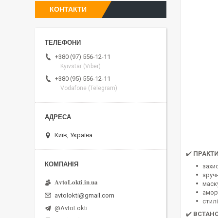
КОНТАКТИ
+380 (97) 556-12-11
Kyivstar (Viber)
+380 (95) 556-12-11
Vodafone (Telegram)
Київ, Україна
✔️
ПРАКТИ
захи
зручн
𝐀𝐯𝐭𝐨𝐋𝐨𝐤𝐭𝐢.𝐢𝐧.𝐮𝐚
маск
амор
avtolokti@gmail.com
стилі
@AvtoLokti
✔️
ВСТАН