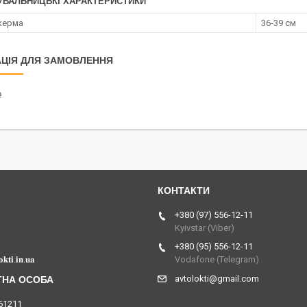
УВАЛЬНИЦЬКІ ХАРАКТЕРИСТИКИ
керма
36-39 см
ЦІЯ ДЛЯ ЗАМОВЛЕННЯ
₴
Україна
+380 (97) 556-12-11
Kyivstar (Viber)
+380 (95) 556-12-11
𝐤𝐭𝐢.𝐢𝐧.𝐮𝐚
Vodafone (Telegram)
avtolokti@gmail.com
61211