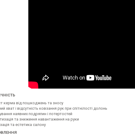
ЧНІСТЬ
ст керма від пошкоджень та зносу
ий хват і відсутність ковзання рук при спітнілості долонь
ування наявних подряпин і потертостей
тизація та зниження навантаження на руки
зація та естетика салону
ОВЛЕННЯ