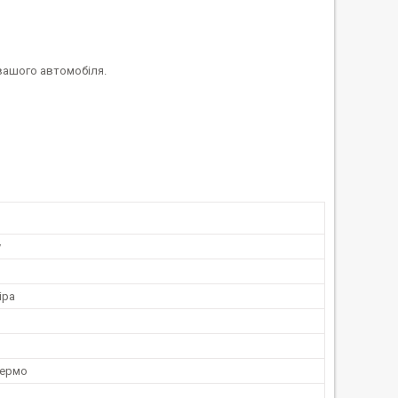
 вашого автомобіля.
у
іра
кермо