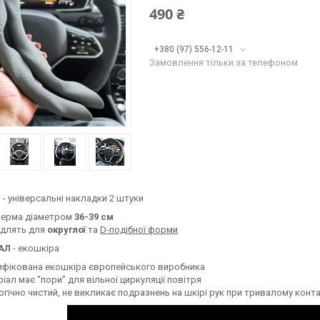
490 ₴
+380 (97) 556-12-11
Замовлення тільки за телефоном
Р
- універсальні накладки 2 штуки
керма діаметром
36-39 см
одлять для
округлої
та
D-подібної форми
АЛ
- екошкіра
ифікована екошкіра європейського виробника
іал має “пори” для вільної циркуляції повітря
огічно чистий, не викликає подразнень на шкірі рук при тривалому конт