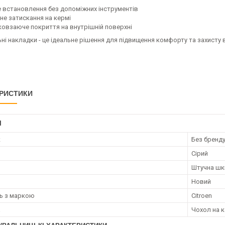
е встановлення без допоміжних інструментів
йне затискання на кермі
ковзаюче покриття на внутрішній поверхні
ні накладки - це ідеальне рішення для підвищення комфорту та захисту
РИСТИКИ
І
к
Без бренд
Сірий
Штучна шк
Новий
ть з маркою
Citroen
а
Чохол на 