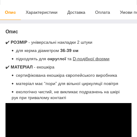
Опис
Характеристики
Доставка
Оплата
Умови п
Опис
✔️
РОЗМІР
- універсальні накладки 2 штуки
для керма діаметром
36-39 см
підходлять для
округлої
та
D-подібної форми
✔️
МАТЕРІАЛ
- екошкіра
сертифікована екошкіра європейського виробника
матеріал має “пори” для вільної циркуляції повітря
екологічно чистий, не викликає подразнень на шкірі
рук при тривалому контакті