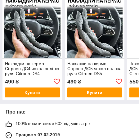
Накладки на кермо
Накладки на кермо
Чохо
Сітроен ДС4 чохол оплітка
Сітроен ДС5 чохол оплітка
ДС5 
руля Citroen DS4
руля Citroen DS5
Citr
490
490
550
₴
₴
Купити
Купити
Про нас
100% позитивних з 602 відгуків за рік
Працює з 07.02.2019