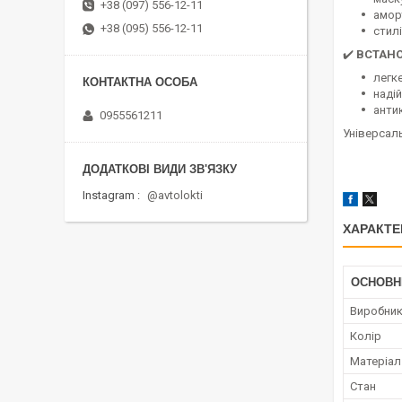
+38 (097) 556-12-11
амор
+38 (095) 556-12-11
стилі
✔️
ВСТАН
легк
наді
анти
0955561211
Універсаль
Instagram
@avtolokti
ХАРАКТЕ
ОСНОВН
Виробни
Колір
Матеріал
Стан