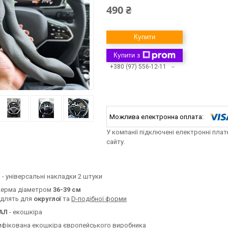
490 ₴
Купити
Купити з
+380 (97) 556-12-11
У компанії підключені електронні пла
сайту.
Р
- універсальні накладки 2 штуки
керма діаметром
36-39 см
одлять для
округлої
та
D-подібної форми
АЛ
- екошкіра
ифікована екошкіра європейського виробника