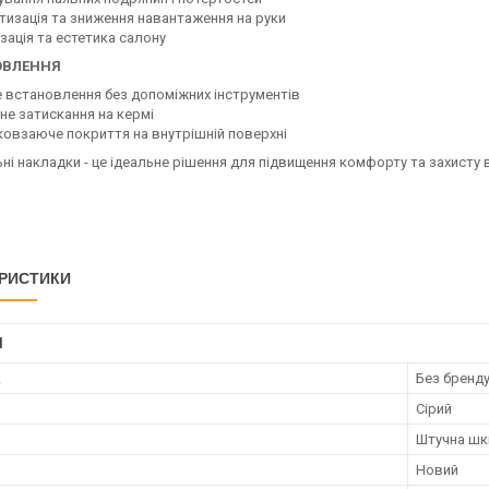
тизація та зниження навантаження на руки
зація та естетика салону
ОВЛЕННЯ
е встановлення без допоміжних інструментів
йне затискання на кермі
ковзаюче покриття на внутрішній поверхні
ні накладки - це ідеальне рішення для підвищення комфорту та захисту
РИСТИКИ
І
к
Без бренд
Сірий
Штучна шк
Новий