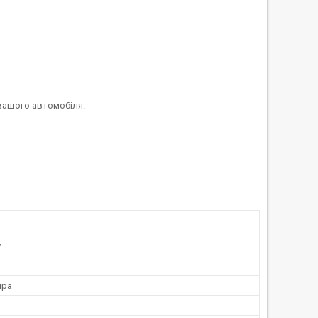
 вашого автомобіля.
у
іра