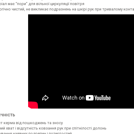
іал має “пори” для вільної циркуляції повітря
огічно чистий, не викликає подразнень на шкірі рук при тривалому конт
ЧНІСТЬ
ст керма від пошкоджень та зносу
ий хват і відсутність ковзання рук при спітнілості долонь
ування наявних подряпин і потертостей