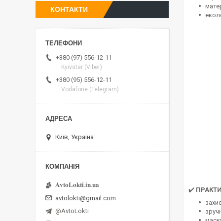
матер
КОНТАКТИ
екол
+380 (97) 556-12-11
Kyivstar (Viber)
+380 (95) 556-12-11
Vodafone (Telegram)
Київ, Україна
𝐀𝐯𝐭𝐨𝐋𝐨𝐤𝐭𝐢.𝐢𝐧.𝐮𝐚
✔️
ПРАКТИ
avtolokti@gmail.com
захи
@AvtoLokti
зручн
маск