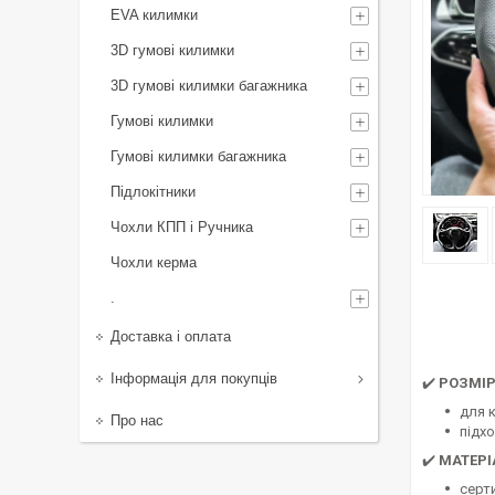
EVA килимки
3D гумові килимки
3D гумові килимки багажника
Гумові килимки
Гумові килимки багажника
Підлокітники
Чохли КПП і Ручника
Чохли керма
.
Доставка і оплата
Інформація для покупців
✔️
РОЗМІ
для 
Про нас
підх
✔️
МАТЕРІ
серт