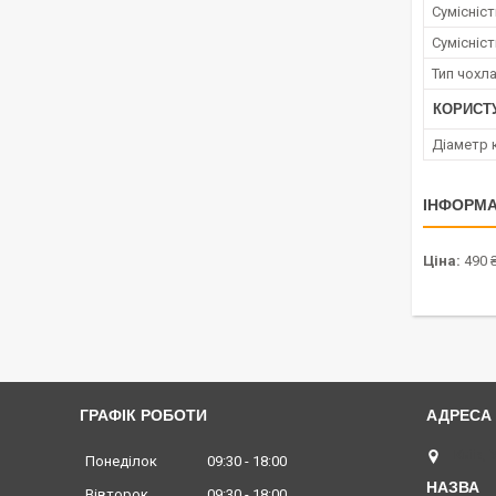
Сумісніс
Сумісніс
Тип чохл
КОРИСТ
Діаметр 
ІНФОРМА
Ціна:
490 
ГРАФІК РОБОТИ
Київ, 
Понеділок
09:30
18:00
Вівторок
09:30
18:00