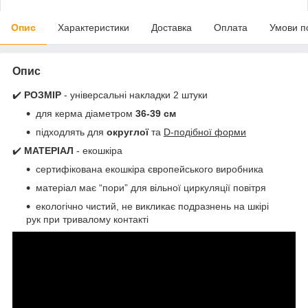
Опис
Характеристики
Доставка
Оплата
Умови п
Опис
✔️
РОЗМІР
- універсальні накладки 2 штуки
для керма діаметром
36-39 см
підходлять для
округлої
та
D-подібної форми
✔️
МАТЕРІАЛ
- екошкіра
сертифікована екошкіра європейського виробника
матеріал має “пори” для вільної циркуляції повітря
екологічно чистий, не викликає подразнень на шкірі
рук при тривалому контакті