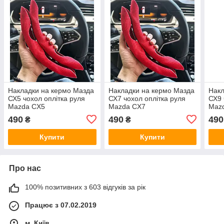
Накладки на кермо Мазда
Накладки на кермо Мазда
Накл
СХ5 чохол оплітка руля
СХ7 чохол оплітка руля
СХ9 
Mazda CX5
Mazda CX7
Maz
490
490
490
₴
₴
Купити
Купити
Про нас
100% позитивних з 603 відгуків за рік
Працює з 07.02.2019
м. Київ