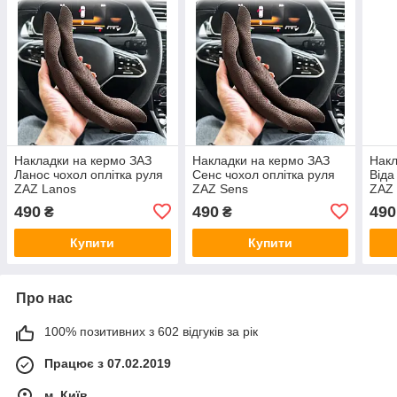
Накладки на кермо ЗАЗ
Накладки на кермо ЗАЗ
Накл
Ланос чохол оплітка руля
Сенс чохол оплітка руля
Віда
ZAZ Lanos
ZAZ Sens
ZAZ 
490
490
490
₴
₴
Купити
Купити
Про нас
100% позитивних з 602 відгуків за рік
Працює з 07.02.2019
м. Київ