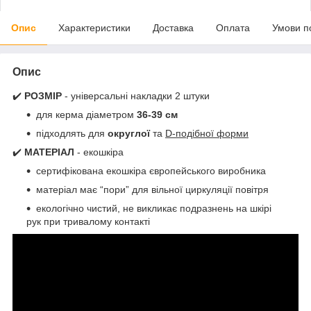
Опис
Характеристики
Доставка
Оплата
Умови п
Опис
✔️
РОЗМІР
- універсальні накладки 2 штуки
для керма діаметром
36-39 см
підходлять для
округлої
та
D-подібної форми
✔️
МАТЕРІАЛ
- екошкіра
сертифікована екошкіра європейського виробника
матеріал має “пори” для вільної циркуляції повітря
екологічно чистий, не викликає подразнень на шкірі
рук при тривалому контакті