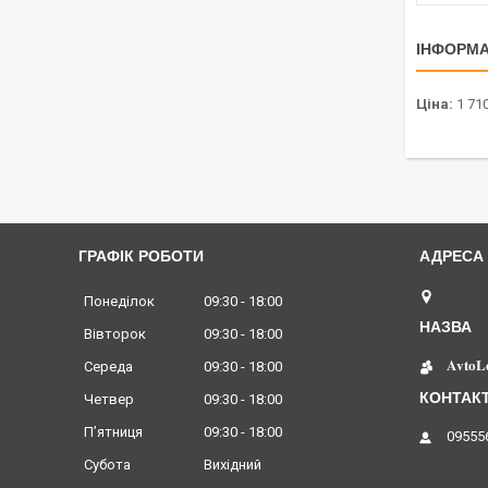
ІНФОРМА
Ціна:
1 710
ГРАФІК РОБОТИ
Київ, 
Понеділок
09:30
18:00
Вівторок
09:30
18:00
𝐀𝐯𝐭𝐨𝐋
Середа
09:30
18:00
Четвер
09:30
18:00
Пʼятниця
09:30
18:00
09555
Субота
Вихідний