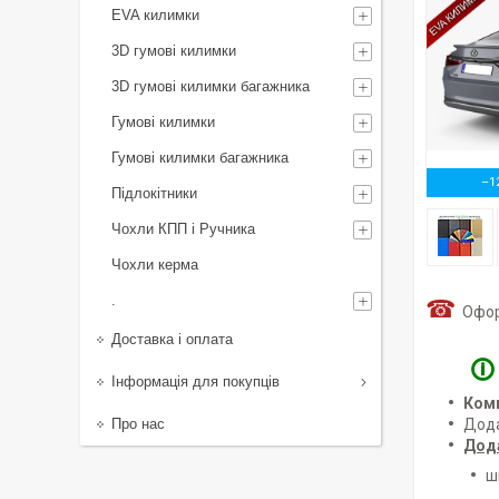
EVA килимки
3D гумові килимки
3D гумові килимки багажника
Гумові килимки
Гумові килимки багажника
–1
Підлокітники
Чохли КПП і Ручника
Чохли керма
.
☎
Оформ
Доставка і оплата
🛈
Інформація для покупців
Ком
Про нас
Дод
Дод
ш