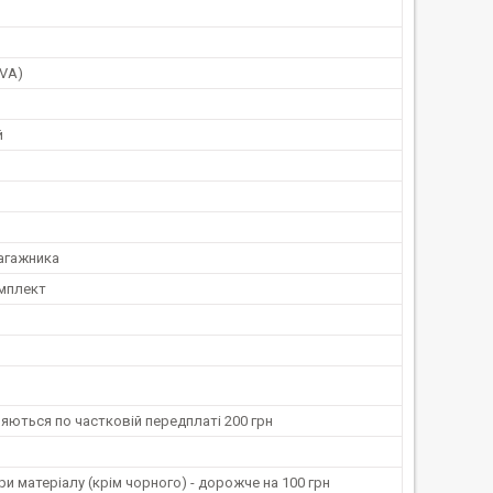
EVA)
й
агажника
мплект
ляються по частковій передплаті 200 грн
ри матеріалу (крім чорного) - дорожче на 100 грн