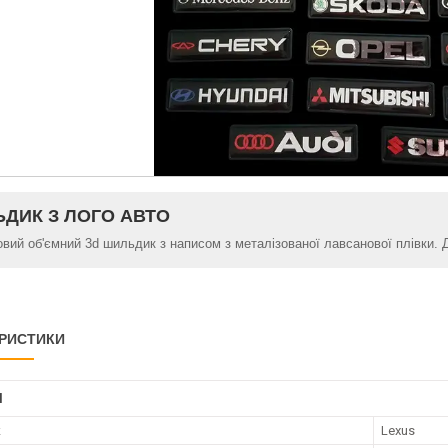
ДИК З ЛОГО АВТО
овий об'ємний 3d шильдик з написом з металізованої лавсанової плівки. 
РИСТИКИ
І
к
Lexus