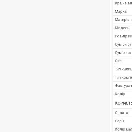
Країна в
Марка
Матеріал
Модель
Розмір к
Сумісніс
Сумісніс
Стан
Тип кили
Тип комп
Фактура 
Колір
КОРИСТ
Оплата
Серія
Колір ма