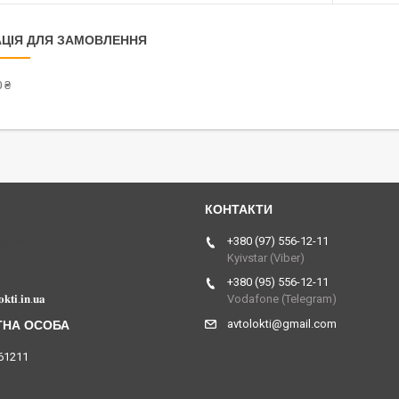
ЦІЯ ДЛЯ ЗАМОВЛЕННЯ
 ₴
Україна
+380 (97) 556-12-11
Kyivstar (Viber)
+380 (95) 556-12-11
𝐤𝐭𝐢.𝐢𝐧.𝐮𝐚
Vodafone (Telegram)
avtolokti@gmail.com
61211