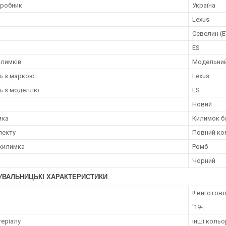
иробник
Україна
Lexus
Севелин (
ES
илимків
Модельни
ть з маркою
Lexus
ть з моделлю
ES
Новий
мка
Килимок б
лекту
Повний ко
килимка
Ромб
Чорний
УВАЛЬНИЦЬКІ ХАРАКТЕРИСТИКИ
‼️ виготов
'19-.
теріалу
інші кольо