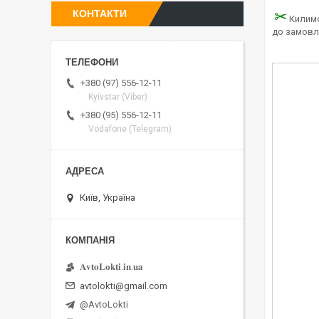
КОНТАКТИ
✂
Килимо
до замовл
+380 (97) 556-12-11
Kyivstar (Viber)
+380 (95) 556-12-11
Vodafone (Telegram)
Київ, Україна
𝐀𝐯𝐭𝐨𝐋𝐨𝐤𝐭𝐢.𝐢𝐧.𝐮𝐚
avtolokti@gmail.com
@AvtoLokti