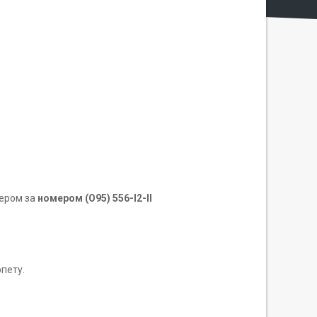
жером за
номером (О95) 556-I2-II
рпету.