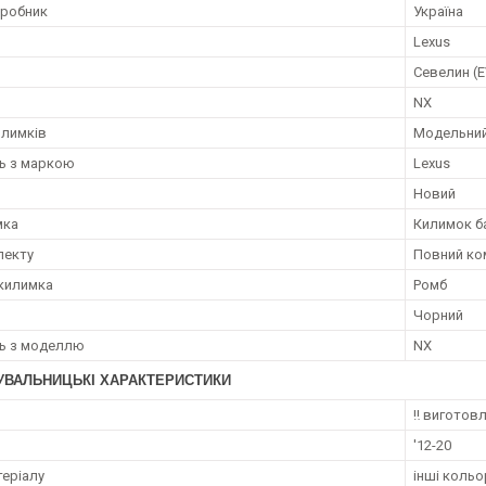
иробник
Україна
Lexus
Севелин (
NX
илимків
Модельни
ть з маркою
Lexus
Новий
мка
Килимок б
лекту
Повний ко
килимка
Ромб
Чорний
ть з моделлю
NX
УВАЛЬНИЦЬКІ ХАРАКТЕРИСТИКИ
‼️ виготов
'12-20
теріалу
інші кольо