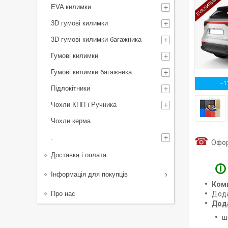
EVA килимки
3D гумові килимки
3D гумові килимки багажника
Гумові килимки
Гумові килимки багажника
–1
Підлокітники
Чохли КПП і Ручника
Чохли керма
.
☎
Оформ
Доставка і оплата
🛈
Інформація для покупців
Ком
Про нас
Дод
Дод
ш