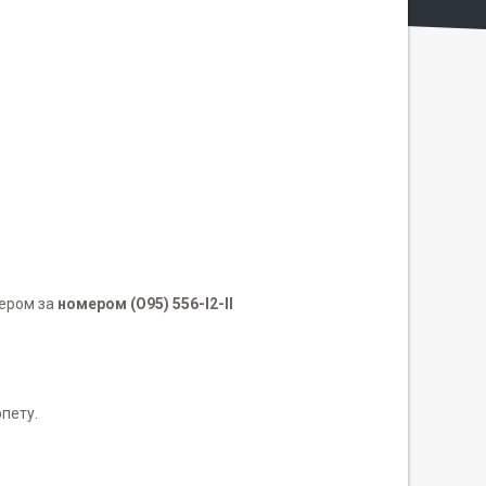
жером за
номером (О95) 556-I2-II
рпету.