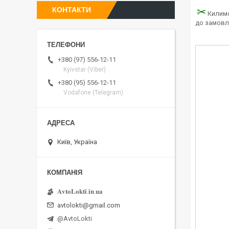
КОНТАКТИ
✂
Килимо
до замовл
+380 (97) 556-12-11
Kyivstar (Viber)
+380 (95) 556-12-11
Vodafone (Telegram)
Київ, Україна
𝐀𝐯𝐭𝐨𝐋𝐨𝐤𝐭𝐢.𝐢𝐧.𝐮𝐚
avtolokti@gmail.com
@AvtoLokti