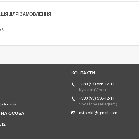
ЦІЯ ДЛЯ ЗАМОВЛЕННЯ
 ₴
Україна
+380 (97) 556-12-11
Kyivstar (Viber)
+380 (95) 556-12-11
𝐤𝐭𝐢.𝐢𝐧.𝐮𝐚
Vodafone (Telegram)
avtolokti@gmail.com
61211