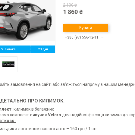
2 100 ₴
1 860 ₴
Купити
+380 (97) 556-12-11
1%
23 дні
іть замовлення на сайті або зв'яжіться напряму з нашим менед
ДЕТАЛЬНО ПРО КИЛИМОК:
плект:
килимок в багажник
аємо комплект
липучок Velcro
для надійної фіксації килимка до ка
атково:
ильдик з логотипом вашого авто – 160 грн / 1 шт