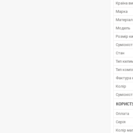
Країна в
Марка
Матеріал
Модель
Розмір к
Сумісніс
Стан
Тип кили
Тип комп
Фактура 
Колір
Сумісніс
КОРИСТ
Оплата
Серія
Колір ма