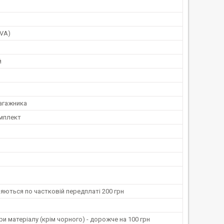
EVA)
й
агажника
мплект
ляються по частковій передплаті 200 грн
ри матеріалу (крім чорного) - дорожче на 100 грн