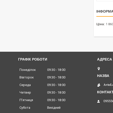
ІНФОРМА
Ціна:
1 860
ГРАФІК РОБОТИ
Київ, 
Понеділок
09:30
18:00
Вівторок
09:30
18:00
𝐀𝐯𝐭𝐨𝐋
Середа
09:30
18:00
Четвер
09:30
18:00
Пʼятниця
09:30
18:00
09555
Субота
Вихідний