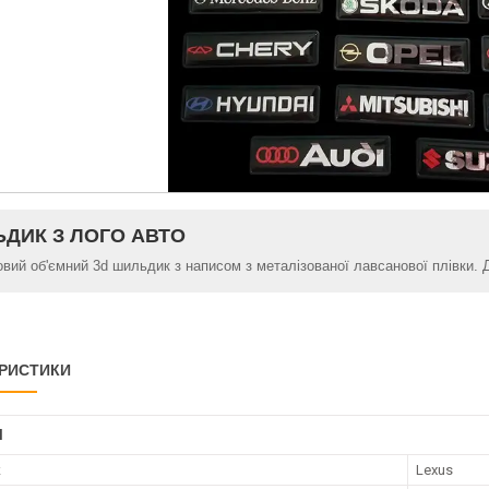
ДИК З ЛОГО АВТО
овий об'ємний 3d шильдик з написом з металізованої лавсанової плівки. 
РИСТИКИ
І
к
Lexus