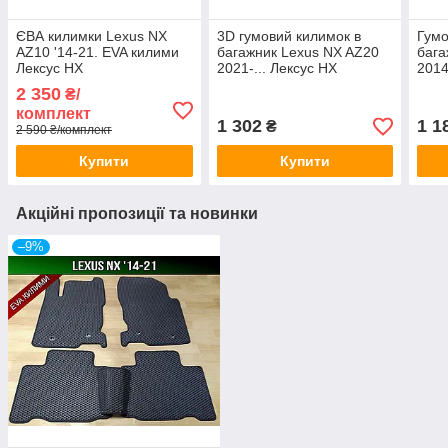
ЄВА килимки Lexus NX
3D гумовий килимок в
Гумо
AZ10 '14-21. EVA килими
багажник Lexus NX AZ20
бага
Лексус НХ
2021-... Лексус НХ
2014
2 350
₴/
комплект
1 302
1 1
₴
2 590 ₴/комплект
Купити
Купити
Акційні пропозиції та новинки
–9%