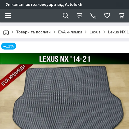
Унікальні автоаксесуари від Avtolokti
Товари та послуги
EVA килимки
Lexus
Lexus NX 1
–11%