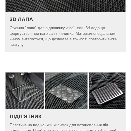
3D ЛАПА
Об'ємна "лапа" для відпочинку лівої ноги. 3d ледащо
формується при нагріванні килимка. Матеріал спеціальним
чином витягується, що дозволяє в точності повторити вигин
виступу.
ПІДП'ЯТНИК
Пластина на водійський килимок для встановлення під
педаль газу. Підп'ятник клієнт встановлює самостійно, щоб