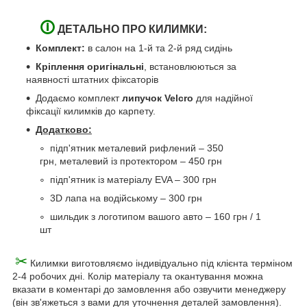
🛈
ДЕТАЛЬНО ПРО КИЛИМКИ:
Комплект:
в салон на 1-й та 2-й ряд сидінь
Кріплення оригінальні
, встановлюються за
наявності штатних фіксаторів
Додаємо комплект
липучок Velcro
для надійної
фіксації килимків до карпету.
Додатково:
підп'ятник металевий рифлений – 350
грн, металевий із протектором – 450 грн
підп'ятник із матеріалу EVA – 300 грн
3D лапа на водійському
–
300 грн
шильдик з логотипом вашого авто – 160 грн / 1
шт
✂
Килимки виготовляємо індивідуально під клієнта терміном
2-4 робочих дні. Колір матеріалу та окантування можна
вказати в коментарі до замовлення або озвучити менеджеру
(він зв'яжеться з вами для уточнення деталей замовлення).