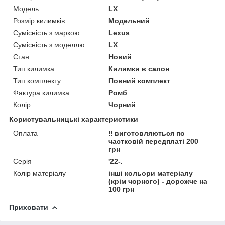
Модель
LX
Розмір килимків
Модельний
Сумісність з маркою
Lexus
Сумісність з моделлю
LX
Стан
Новий
Тип килимка
Килимки в салон
Тип комплекту
Повний комплект
Фактура килимка
Ромб
Колір
Чорний
Користувальницькі характеристики
Оплата
‼️ виготовляються по
частковій передплаті 200
грн
Серія
'22-.
Колір матеріалу
інші кольори матеріалу
(крім чорного) - дорожче на
100 грн
Приховати