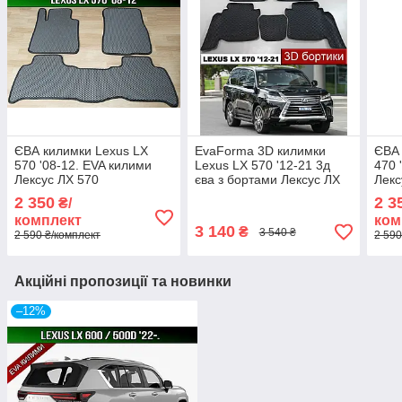
ЄВА килимки Lexus LX
EvaForma 3D килимки
ЄВА 
570 '08-12. EVA килими
Lexus LX 570 '12-21 3д
470 
Лексус ЛХ 570
єва з бортами Лексус ЛХ
Лекс
570
2 350
2 3
₴/
комплект
ком
3 140
₴
3 540 ₴
2 590 ₴/комплект
2 590
Акційні пропозиції та новинки
–12%