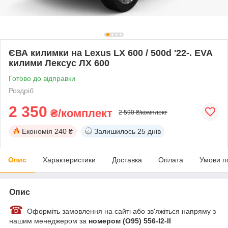
ЄВА килимки на Lexus LX 600 / 500d '22-. EVA
килими Лексус ЛХ 600
Готово до відправки
Роздріб
2 350
₴/комплект
2 590 ₴/комплект
Економія
240 ₴
Залишилось
25 днів
Опис
Характеристики
Доставка
Оплата
Умови п
Опис
☎
Оформіть замовлення на сайті або зв'яжіться напряму з
нашим менеджером за
номером (О95) 556-I2-II