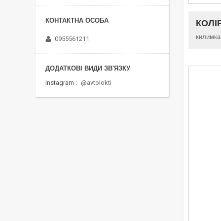
КОЛІ
килимка
0955561211
Instagram
@avtolokti