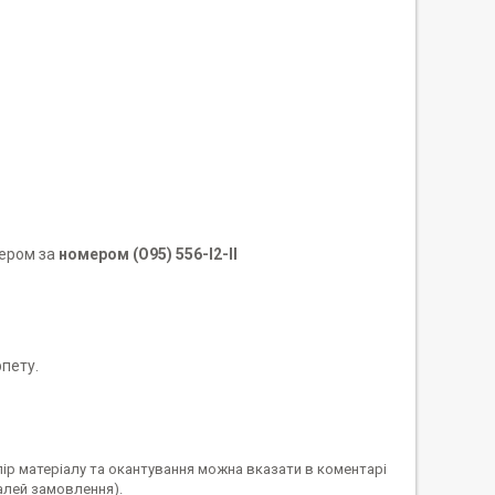
жером за
номером (О95) 556-I2-II
рпету.
лір матеріалу та окантування можна вказати в коментарі
алей замовлення).