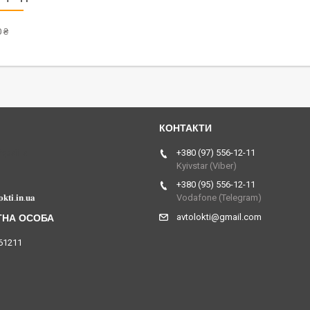
 ₴
Україна
+380 (97) 556-12-11
Kyivstar (Viber)
+380 (95) 556-12-11
𝐤𝐭𝐢.𝐢𝐧.𝐮𝐚
Vodafone (Telegram)
avtolokti@gmail.com
61211