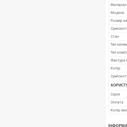
Матеріал
Модель
Розмір к
Сумісніс
Стан
Тип кили
Тип комп
Фактура 
Колір
Сумісніс
КОРИСТ
Серія
Оплата
Колір ма
ІНФОРМА