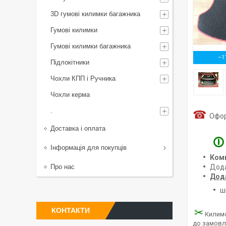
3D гумові килимки багажника
Гумові килимки
Гумові килимки багажника
–1
Підлокітники
Чохли КПП і Ручника
Чохли керма
.
☎
Оформ
Доставка і оплата
🛈
Інформація для покупців
Ком
Про нас
Дод
Дод
ш
КОНТАКТИ
✂
Килимо
до замовл