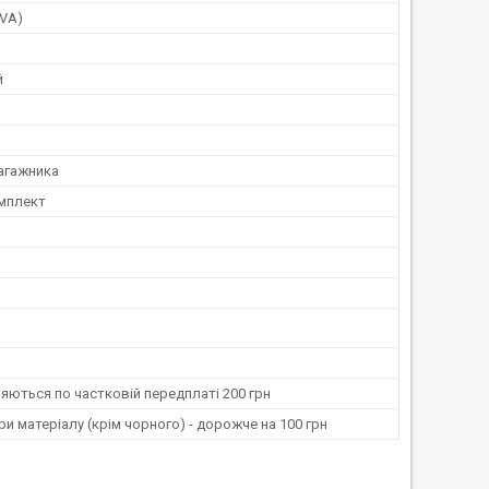
EVA)
й
агажника
мплект
ляються по частковій передплаті 200 грн
ри матеріалу (крім чорного) - дорожче на 100 грн