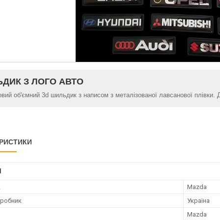
ДИК З ЛОГО АВТО
овий об'ємний 3d шильдик з написом з металізованої лавсанової плівки. 
РИСТИКИ
І
к
Mazda
иробник
Україна
Mazda