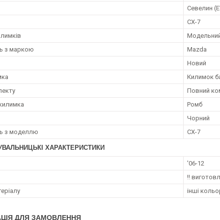
Севелин (
CX-7
илимків
Модельни
ть з маркою
Mazda
Новий
мка
Килимок б
лекту
Повний ко
килимка
Ромб
Чорний
ть з моделлю
CX-7
УВАЛЬНИЦЬКІ ХАРАКТЕРИСТИКИ
'06-12
‼️ виготов
теріалу
інші кольо
ЦІЯ ДЛЯ ЗАМОВЛЕННЯ