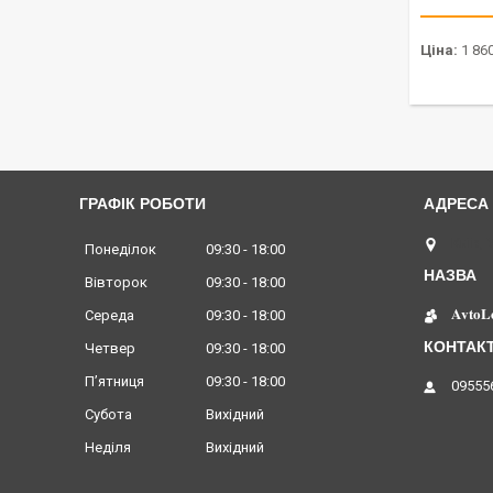
Ціна:
1 860
ГРАФІК РОБОТИ
Київ, 
Понеділок
09:30
18:00
Вівторок
09:30
18:00
𝐀𝐯𝐭𝐨𝐋
Середа
09:30
18:00
Четвер
09:30
18:00
Пʼятниця
09:30
18:00
09555
Субота
Вихідний
Неділя
Вихідний