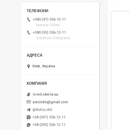
+380 (97) 556-12-11
Kyivstar (Viber)
+380 (95) 556-12-11
Vodafone (Telegram)
Київ, Україна
𝐀𝐯𝐭𝐨𝐋𝐨𝐤𝐭𝐢.𝐢𝐧.𝐮𝐚
avtolokti@gmail.com
@AvtoLokti
+38 (097) 556-12-11
+38 (095) 556-12-11