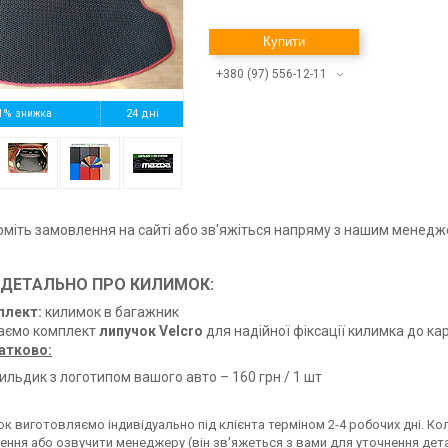
Купити
+380 (97) 556-12-11
1%
24 дні
іть замовлення на сайті або зв'яжіться напряму з нашим менед
ДЕТАЛЬНО ПРО КИЛИМОК:
плект:
килимок в багажник
аємо комплект
липучок Velcro
для надійної фіксації килимка до ка
атково:
ильдик з логотипом вашого авто – 160 грн / 1 шт
к виготовляємо індивідуально під клієнта терміном 2-4 робочих дні. Ко
ення або озвучити менеджеру (він зв'яжеться з вами для уточнення дет