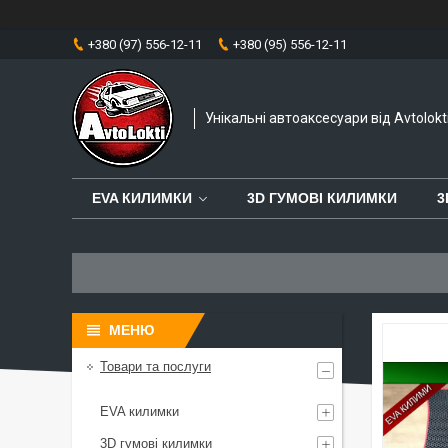
+380 (97) 556-12-11
+380 (95) 556-12-11
Унікальні автоаксесуари від Avtolokt
EVA КИЛИМКИ
3D ГУМОВІ КИЛИМКИ
3
Товари та послуги
EVA килимки
3D гумові килимки