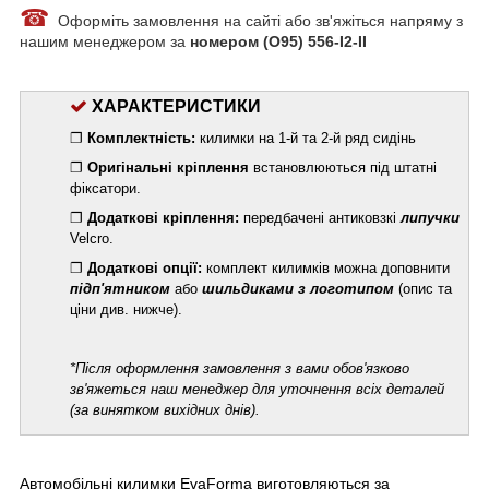
☎
Оформіть замовлення на сайті або зв'яжіться напряму з
нашим менеджером за
номером (О95) 556-I2-II
ХАРАКТЕРИСТИКИ
❐
Комплектність:
килимки на 1-й та 2-й ряд сидінь
❐
Оригінальні кріплення
встановлюються під штатні
фіксатори.
❐
Додаткові кріплення:
передбачені антиковзкі
липучки
Velcro.
❐
Додаткові опції:
комплект килимків можна доповнити
підп'ятником
або
шильдиками з логотипом
(опис та
ціни див. нижче).
*
Після оформлення замовлення з вами обов'язково
зв'яжеться наш менеджер для уточнення всіх деталей
(за винятком вихідних днів).
Автомобільні килимки EvaForma виготовляються за