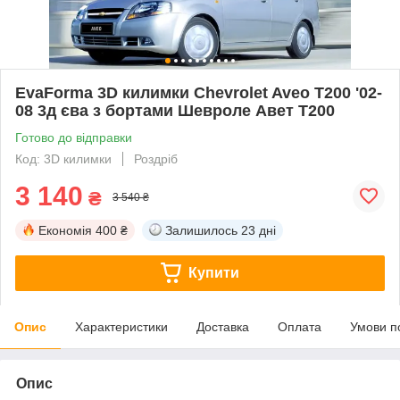
EvaForma 3D килимки Chevrolet Aveo Т200 '02-
08 3д єва з бортами Шевроле Авет Т200
Готово до відправки
Код: 3D килимки
Роздріб
3 140
₴
3 540 ₴
Економія
400 ₴
Залишилось
23 дні
Купити
Опис
Характеристики
Доставка
Оплата
Умови п
Опис