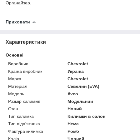
Органайзер.
Приховати
Характеристики
Основні
Виробник
Chevrolet
Країна виробник
Україна
Марка
Chevrolet
Матеріал
Севелин (EVA)
Модель
Aveo
Розмір килимків
Модельний
Стан
Новий
Тип килимка
Килимки в салон
Тип підп'ятника
Нема
Фактура килимка
Ромб
Колір
Чорний