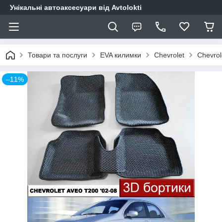
Унікальні автоаксесуари від Avtolokti
Товари та послуги
EVA килимки
Chevrolet
Chevrol
–11%