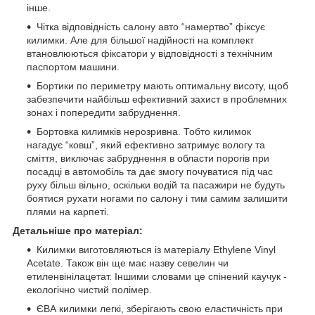
інше.
Чітка відповідність салону авто “намертво” фіксує
килимки. Але для більшої надійності на комплект
втановлюються фіксатори у відповідності з технічним
паспортом машини.
Бортики по периметру мають оптимальну висоту, щоб
забезпечити найбільш ефективний захист в проблемних
зонах і попередити забруднення.
Бортовка килимків нерозривна. Тобто килимок
нагадує “ковш”, який ефективно затримує вологу та
сміття, виключає забруднення в области порогів при
посадці в автомобіль та дає змогу почуватися під час
руху більш вільно, оскільки водій та пасажири не будуть
боятися рухати ногами по салону і тим самим залишити
плями на карпеті.
Детальніше про матеріал:
Килимки виготовляються із матеріалу Ethylene Vinyl
Acetate. Також він ще має назву севелин чи
етиленвінілацетат. Іншими словами це спінений каучук -
екологічно чистий полімер.
ЄВА килимки легкі, зберігають свою еластичність при