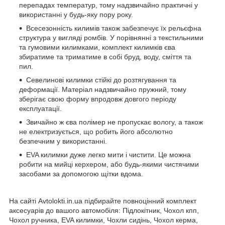
перепадах температур, тому надзвичайно практичні у
використанні у будь-яку пору року.
Всесезонність килимів також забезпечує їх рельєфна
структура у вигляді ромбів. У порівнянні з текстильними
та гумовими килимками, комплект килимків єва
збиратиме та триматиме в собі бруд, воду, сміття та
пил.
Севелинові килимки стійкі до розтягування та
деформації. Матеріал надзвичайно пружний, тому
зберігає свою форму впродовж довгого періоду
експлуатації.
Звичайно ж єва полімер не пропускає вологу, а також
не електризується, що робить його абсолютно
безпечним у використанні.
EVA килимки дуже легко мити і чистити. Це можна
робити на мийці керхером, або будь-якими чистячими
засобами за допомогою щітки вдома.
На сайті Avtolokti.in.ua підбирайте повноцінний комплект
аксесуарів до вашого автомобіля: Підлокітник, Чохол кпп,
Чохол ручника, EVA килимки, Чохли сидінь, Чохол керма,