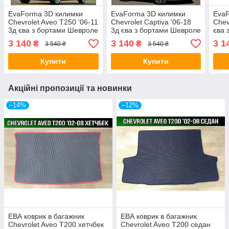
EvaForma 3D килимки
EvaForma 3D килимки
EvaF
Chevrolet Aveo Т250 '06-11
Chevrolet Captiva '06-18
Chev
3д єва з бортами Шевроле
3д єва з бортами Шевроле
єва 
Авет Т250
Каптіва
Лаче
3 140
3 140
3 1
₴
₴
3 540 ₴
3 540 ₴
Купити
Купити
Акційні пропозиції та новинки
–14%
–12%
ЕВА коврик в багажник
ЕВА коврик в багажник
Chevrolet Aveo Т200 хетчбек
Chevrolet Aveo Т200 седан