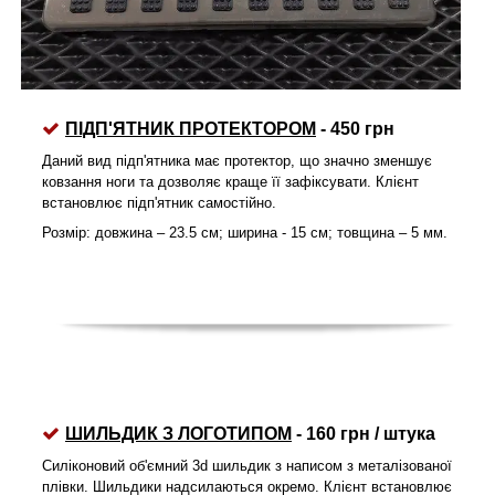
ПІДП'ЯТНИК
ПРОТЕКТОРОМ
- 450 грн
Даний вид підп'ятника має протектор, що значно зменшує
ковзання ноги та дозволяє краще її зафіксувати. Клієнт
встановлює підп'ятник самостійно.
Розмір: довжина – 23.5 см; ширина - 15 см; товщина – 5 мм.
ШИЛЬДИК З ЛОГОТИПОМ
- 160 грн / штука
Силіконовий об'ємний 3d шильдик з написом з металізованої
плівки. Шильдики надсилаються окремо. Клієнт встановлює