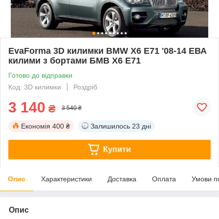
EvaForma 3D килимки BMW X6 E71 '08-14 ЕВА
килими з бортами БМВ Х6 Е71
Готово до відправки
Код: 3D килимки
Роздріб
3 140
₴
3 540 ₴
Економія
400 ₴
Залишилось
23 дні
Купити
Опис
Характеристики
Доставка
Оплата
Умови п
Опис