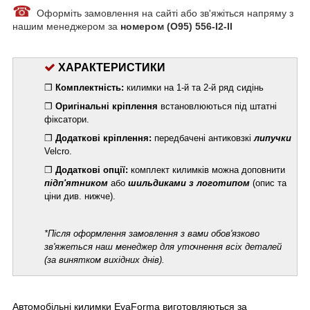
☎
Оформіть замовлення на сайті або зв'яжіться напряму з
нашим менеджером за
номером (О95) 556-I2-II
ХАРАКТЕРИСТИКИ
❐
Комплектність:
килимки на 1-й та 2-й ряд сидінь
❐
Оригінальні кріплення
встановлюються під штатні
фіксатори.
❐
Додаткові кріплення:
передбачені антиковзкі
липучки
Velcro.
❐
Додаткові опції:
комплект килимків можна доповнити
підп'ятником
або
шильдиками з логотипом
(опис та
ціни див. нижче).
*
Після оформлення замовлення з вами обов'язково
зв'яжеться наш менеджер для уточнення всіх деталей
(за винятком вихідних днів).
Автомобільні килимки EvaForma виготовляються за