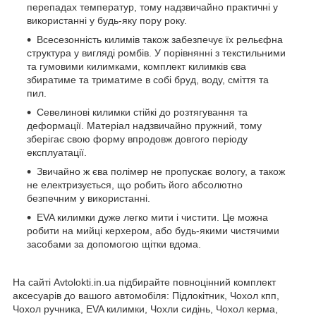
перепадах температур, тому надзвичайно практичні у
використанні у будь-яку пору року.
Всесезонність килимів також забезпечує їх рельєфна
структура у вигляді ромбів. У порівнянні з текстильними
та гумовими килимками, комплект килимків єва
збиратиме та триматиме в собі бруд, воду, сміття та
пил.
Севелинові килимки стійкі до розтягування та
деформації. Матеріал надзвичайно пружний, тому
зберігає свою форму впродовж довгого періоду
експлуатації.
Звичайно ж єва полімер не пропускає вологу, а також
не електризується, що робить його абсолютно
безпечним у використанні.
EVA килимки дуже легко мити і чистити. Це можна
робити на мийці керхером, або будь-якими чистячими
засобами за допомогою щітки вдома.
На сайті Avtolokti.in.ua підбирайте повноцінний комплект
аксесуарів до вашого автомобіля: Підлокітник, Чохол кпп,
Чохол ручника, EVA килимки, Чохли сидінь, Чохол керма,