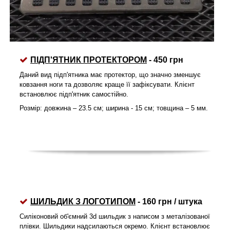
ПІДП'ЯТНИК
ПРОТЕКТОРОМ
- 450 грн
Даний вид підп'ятника має протектор, що значно зменшує
ковзання ноги та дозволяє краще її зафіксувати. Клієнт
встановлює підп'ятник самостійно.
Розмір: довжина – 23.5 см; ширина - 15 см; товщина – 5 мм.
ШИЛЬДИК З ЛОГОТИПОМ
- 160 грн / штука
Силіконовий об'ємний 3d шильдик з написом з металізованої
плівки. Шильдики надсилаються окремо. Клієнт встановлює