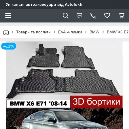
Унікальні автоаксесуари від Avtolokti
Товари та послуги
EVA килимки
BMW
BMW X6 E71
–11%