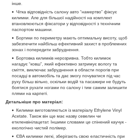
інше.
Чітка відповідність салону авто “намертво” фіксує
килимки. Але для більшої надійності на комплект
втановлюються фіксатори у відповідності з технічним
паспортом машини.
Бортики по периметру мають оптимальну висоту, щоб
забезпечити найбільш ефективний захист в проблемних
зонах і попередити забруднення.
Бортовка килимків нерозривна. Тобто килимок
нагадує “ковш”, який ефективно затримує вологу та
сміття, виключає забруднення в области порогів при
посадці в автомобіль та дає змогу почуватися під час
руху більш вільно, оскільки водій та пасажири не будуть
боятися рухати ногами по салону і тим самим залишити
плями на карпеті.
Детальніше про матеріал:
Килимки виготовляються із матеріалу Ethylene Vinyl
Acetate. Також він ще має назву севелин чи
етиленвінілацетат. Іншими словами це спінений каучук -
екологічно чистий полімер.
ЄВА килимки легкі, зберігають свою еластичність при