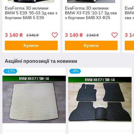
EvaForma 3D килимки
EvaForma 3D килимки
EvaF
BMW 5 E39 '95-03 3д єва з
BMW X3 F25 '10-17 3д єва
BMW 
бортами БМВ 5 Е39
з бортами БМВ Х3 Ф25
єва 
Е91
3 140
3 140
3 1
₴
₴
3 540 ₴
3 540 ₴
Купити
Купити
Акційні пропозиції та новинки
–13%
–9%