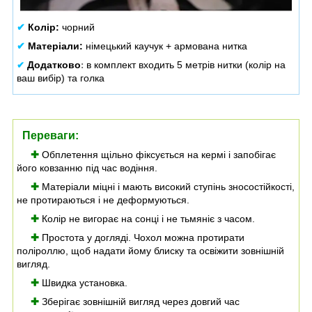
✔
Колір:
чорний
✔
Матеріали:
німецький каучук + армована нитка
Додатково
в комплект входить 5 метрів нитки (колір на
✔
:
ваш вибір) та голка
Переваги:
✚
Обплетення щільно фіксується на кермі і запобігає
його ковзанню під час водіння.
✚
Матеріали міцні і мають високий ступінь зносостійкості,
не протираються і не деформуються.
✚
Колір не вигорає на сонці і не тьмяніє з часом.
✚
Простота у догляді. Чохол можна протирати
поліроллю, щоб надати йому блиску та освіжити зовнішній
вигляд.
✚
Швидка установка.
✚
Зберігає зовнішній вигляд через довгий час