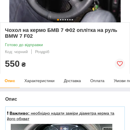
Чохол на кермо БМВ 7 Ф02 оплітка на руль
BMW 7 F02
Готово до відправки
Код: чорний
Роздріб
550
₴
Опис
Характеристики
Доставка
Оплата
Умови п
Опис
❗️
Важливо:
необхідно надати заміри діаметра керма та
його обхват