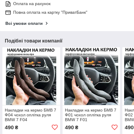
Оплата на рахунок
Повна оплата на картку "ПриватБанк"
Всі умови оплати
Подібні товари компанії
Накладки на кермо БМВ 7
Накладки на кермо БМВ 7
Накл
Ф04 чохол оплітка руля
Ф01 чохол оплітка руля
Ф02 
BMW 7 F04
BMW 7 F01
BMW
490
490
490
₴
₴