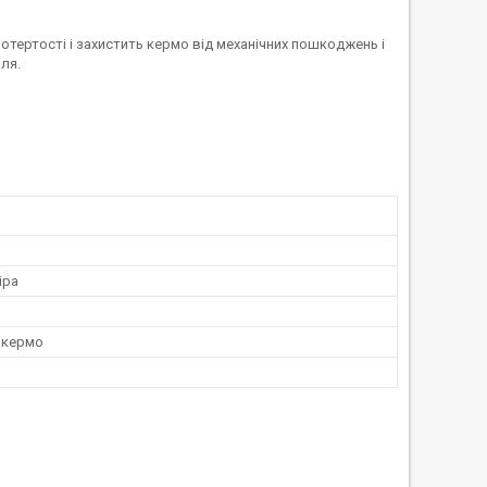
потертості і захистить кермо від механічних пошкоджень і
ля.
іра
 кермо