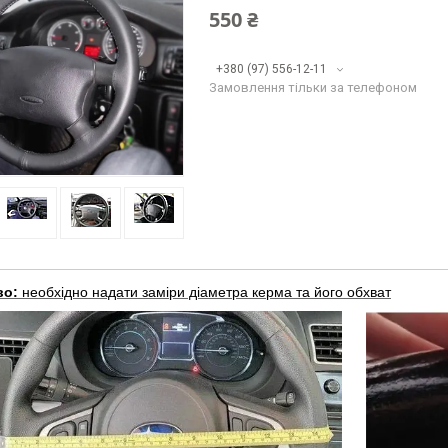
550 ₴
+380 (97) 556-12-11
Замовлення тільки за телефоном
во:
необхідно надати заміри діаметра керма та його обхват