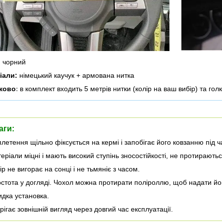
:
чорний
іали:
німецький каучук + армована нитка
ково
в комплект входить 5 метрів нитки (колір на ваш вибір) та гол
:
аги:
летення щільно фіксується на кермі і запобігає його ковзанню під ч
еріали міцні і мають високий ступінь зносостійкості, не протирають
р не вигорає на сонці і не тьмяніє з часом.
стота у догляді. Чохол можна протирати поліроллю, щоб надати йом
дка установка.
рігає зовнішній вигляд через довгий час експлуатації.