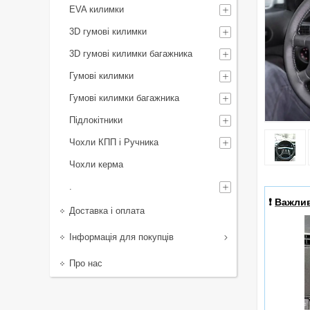
EVA килимки
3D гумові килимки
3D гумові килимки багажника
Гумові килимки
Гумові килимки багажника
Підлокітники
Чохли КПП і Ручника
Чохли керма
.
❗️
Важли
Доставка і оплата
Інформація для покупців
Про нас