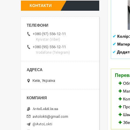
КОНТАКТИ
+380 (97) 556-12-11
✔
Колір
Kyivstar (Viber)
✔
Матер
+380 (95) 556-12-11
Додат
✔
Vodafone (Telegram)
Перев
Київ, Україна
✚
Обп
✚
Мат
✚
Колі
✚
Про
𝐀𝐯𝐭𝐨𝐋𝐨𝐤𝐭𝐢.𝐢𝐧.𝐮𝐚
✚
Шви
avtolokti@gmail.com
✚
Збе
@AvtoLokti