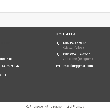
Україна
+380 (97) 556-12-11
Kyivstar (Viber)
+380 (95) 556-12-11
𝐤𝐭𝐢.𝐢𝐧.𝐮𝐚
Vodafone (Telegram)
avtolokti@gmail.com
61211
Сайт створений на маркетплейсі
Prom.ua