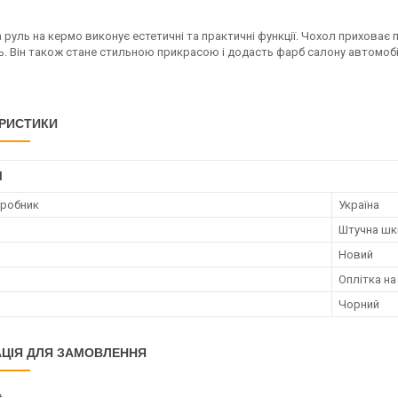
 руль на кермо виконує естетичні та практичні функції. Чохол приховає 
ь. Він також стане стильною прикрасою і додасть фарб салону автомобі
РИСТИКИ
І
иробник
Україна
Штучна шк
Новий
а
Оплітка на
Чорний
ЦІЯ ДЛЯ ЗАМОВЛЕННЯ
₴