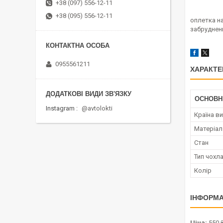
+38 (097) 556-12-11
+38 (095) 556-12-11
оплетка на
забруднен
0955561211
ХАРАКТЕ
ОСНОВН
Instagram
@avtolokti
Країна в
Матеріал
Стан
Тип чохл
Колір
ІНФОРМА
Ціна:
550 