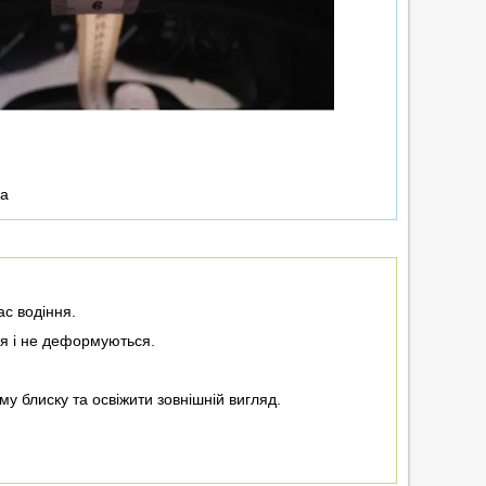
ка
ас водіння.
ся і не деформуються.
у блиску та освіжити зовнішній вигляд.