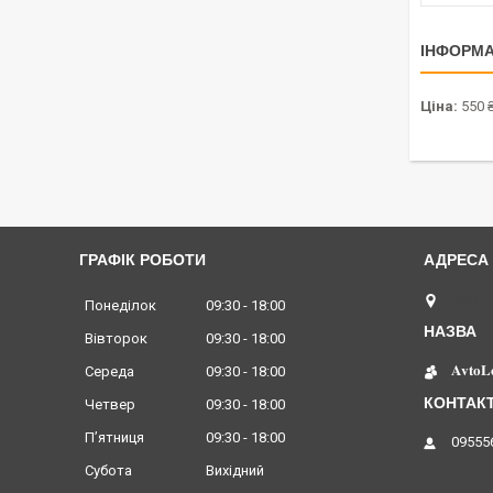
ІНФОРМА
Ціна:
550 
ГРАФІК РОБОТИ
Київ, 
Понеділок
09:30
18:00
Вівторок
09:30
18:00
𝐀𝐯𝐭𝐨𝐋
Середа
09:30
18:00
Четвер
09:30
18:00
Пʼятниця
09:30
18:00
09555
Субота
Вихідний