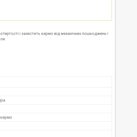
потертості і захистить кермо від механічних пошкоджень і
ля.
іра
 кермо