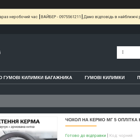
 Зараз неробочий час ┃ВАЙБЕР - 0975561211┃Дамо відповідь в найближчі 
i
D ГУМОВІ КИЛИМКИ БАГАЖНИКА
ГУМОВІ КИЛИМКИ
П
ЧОХОЛ НА КЕРМО МГ 5 ОПЛІТКА 
Готово до відправки
Код:
чорний