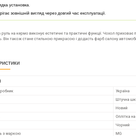
дка установка.
рігає зовнішній вигляд через довгий час експлуатації.
 руль на кермо виконує естетичні та практичні функції. Чохол приховає 
ь. Він також стане стильною прикрасою і додасть фарб салону автомобі
РИСТИКИ
І
иробник
Україна
Штучна шк
Новий
а
Оплітка на
Чорний
ть з маркою
MG