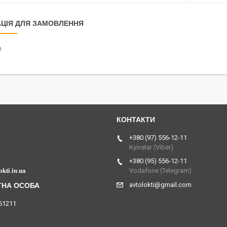
ЦІЯ ДЛЯ ЗАМОВЛЕННЯ
₴
Україна
+380 (97) 556-12-11
Kyivstar (Viber)
+380 (95) 556-12-11
𝐤𝐭𝐢.𝐢𝐧.𝐮𝐚
Vodafone (Telegram)
avtolokti@gmail.com
61211