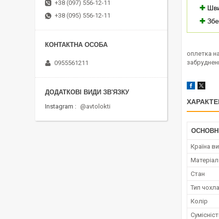
+38 (097) 556-12-11
✚
Шви
+38 (095) 556-12-11
✚
Збе
оплетка на
забруднен
0955561211
ХАРАКТЕ
Instagram
@avtolokti
ОСНОВН
Країна в
Матеріал
Стан
Тип чохл
Колір
Сумісніс