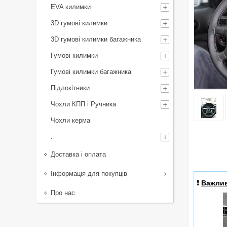
EVA килимки
3D гумові килимки
3D гумові килимки багажника
Гумові килимки
Гумові килимки багажника
Підлокітники
Чохли КПП і Ручника
Чохли керма
.
Доставка і оплата
Інформація для покупців
❗️
Важли
Про нас