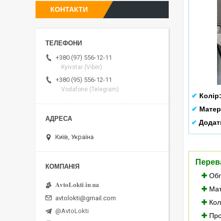
КОНТАКТИ
+380 (97) 556-12-11
Kyivstar (Viber)
+380 (95) 556-12-11
Vodafone (Telegram)
✔
Колір
✔
Матер
Додат
✔
Київ, Україна
Перев
✚
Обп
𝐀𝐯𝐭𝐨𝐋𝐨𝐤𝐭𝐢.𝐢𝐧.𝐮𝐚
✚
Мат
avtolokti@gmail.com
✚
Колі
@AvtoLokti
✚
Про