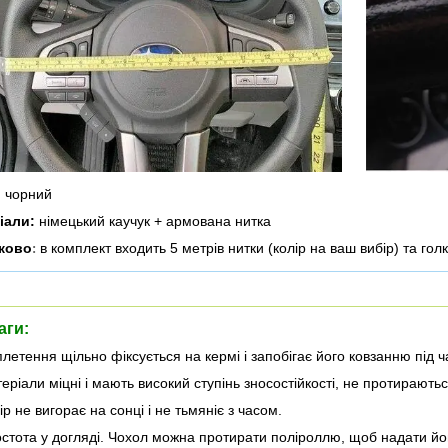
:
чорний
іали:
німецький каучук + армована нитка
ково
в комплект входить 5 метрів нитки (колір на ваш вибір) та гол
:
аги:
летення щільно фіксується на кермі і запобігає його ковзанню під ч
еріали міцні і мають високий ступінь зносостійкості, не протирають
р не вигорає на сонці і не тьмяніє з часом.
стота у догляді. Чохол можна протирати поліроллю, щоб надати йом