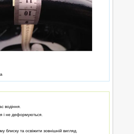
ка
ас водіння.
ся і не деформуються.
у блиску та освіжити зовнішній вигляд.