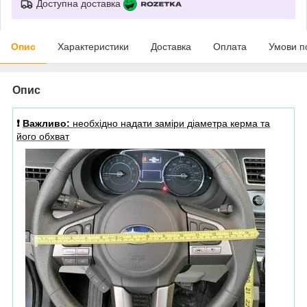
Доступна доставка
Опис
Характеристики
Доставка
Оплата
Умови п
Опис
❗️
Важливо:
необхідно надати заміри діаметра керма та
його обхват