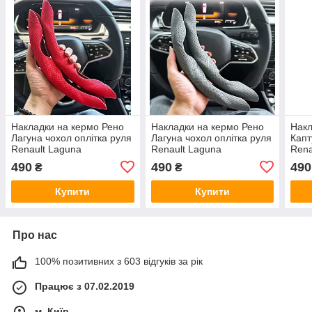
Накладки на кермо Рено
Накладки на кермо Рено
Накл
Лагуна чохол оплітка руля
Лагуна чохол оплітка руля
Капт
Renault Laguna
Renault Laguna
Rena
490
490
490
₴
₴
Купити
Купити
Про нас
100% позитивних з 603 відгуків за рік
Працює з 07.02.2019
м. Київ