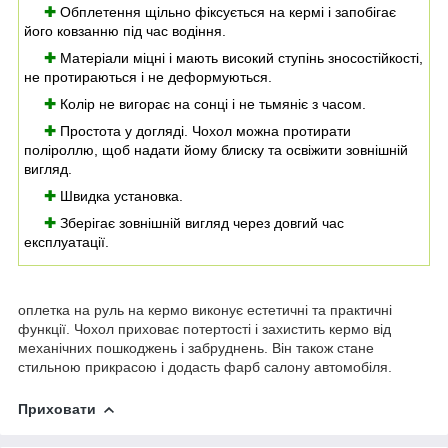
✚
Обплетення щільно фіксується на кермі і запобігає
його ковзанню під час водіння.
✚
Матеріали міцні і мають високий ступінь зносостійкості,
не протираються і не деформуються.
✚
Колір не вигорає на сонці і не тьмяніє з часом.
✚
Простота у догляді. Чохол можна протирати
поліроллю, щоб надати йому блиску та освіжити зовнішній
вигляд.
✚
Швидка установка.
✚
Зберігає зовнішній вигляд через довгий час
експлуатації.
оплетка на руль на кермо виконує естетичні та практичні
функції. Чохол приховає потертості і захистить кермо від
механічних пошкоджень і забруднень. Він також стане
стильною прикрасою і додасть фарб салону автомобіля.
Приховати