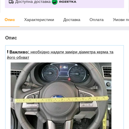
Доступна доставка
Опис
Характеристики
Доставка
Оплата
Умови п
Опис
❗️
Важливо:
необхідно надати заміри діаметра керма та
його обхват