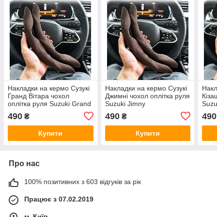
Накладки на кермо Сузукі
Накладки на кермо Сузукі
Накл
Гранд Вітара чохол
Джимні чохол оплітка руля
Кіза
оплітка руля Suzuki Grand
Suzuki Jimny
Suzu
Vitara
490
490
490
₴
₴
Купити
Купити
Про нас
100% позитивних з 603 відгуків за рік
Працює з 07.02.2019
м. Київ