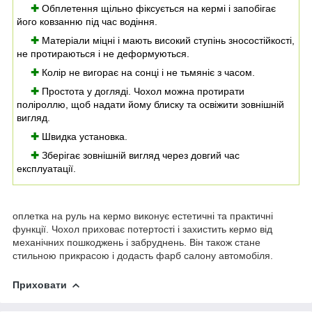
✚
Обплетення щільно фіксується на кермі і запобігає
його ковзанню під час водіння.
✚
Матеріали міцні і мають високий ступінь зносостійкості,
не протираються і не деформуються.
✚
Колір не вигорає на сонці і не тьмяніє з часом.
✚
Простота у догляді. Чохол можна протирати
поліроллю, щоб надати йому блиску та освіжити зовнішній
вигляд.
✚
Швидка установка.
✚
Зберігає зовнішній вигляд через довгий час
експлуатації.
оплетка на руль на кермо виконує естетичні та практичні
функції. Чохол приховає потертості і захистить кермо від
механічних пошкоджень і забруднень. Він також стане
стильною прикрасою і додасть фарб салону автомобіля.
Приховати