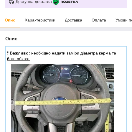
Доступна доставка
Опис
Характеристики
Доставка
Оплата
Умови п
Опис
❗️
Важливо:
необхідно надати заміри діаметра керма та
його обхват