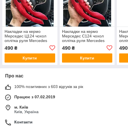
Накладки на кермо
Накладки на кермо
Накл
Мерседес Ц124 чохол
Мерседес С124 чохол
Мерс
оплітка руля Mercedes
оплітка руля Mercedes
оплі
C124
S124
C12
490
490
490
₴
₴
Купити
Купити
Про нас
100% позитивних з 603 відгуків за рік
Працює з 07.02.2019
м. Київ
Київ, Україна
Контакти