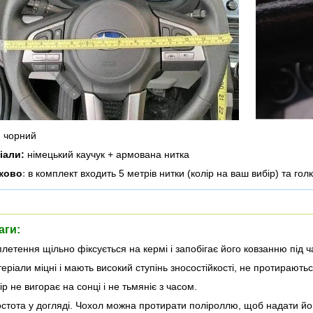
:
чорний
іали:
німецький каучук + армована нитка
ково
в комплект входить 5 метрів нитки (колір на ваш вибір) та гол
:
аги:
летення щільно фіксується на кермі і запобігає його ковзанню під ч
еріали міцні і мають високий ступінь зносостійкості, не протирають
р не вигорає на сонці і не тьмяніє з часом.
стота у догляді. Чохол можна протирати поліроллю, щоб надати йом