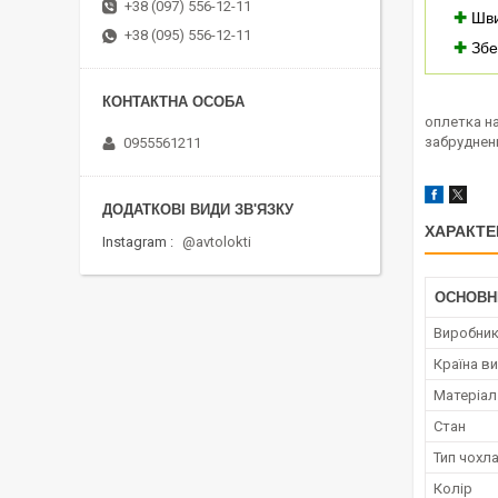
+38 (097) 556-12-11
✚
Шви
+38 (095) 556-12-11
✚
Збе
оплетка на
забруднен
0955561211
ХАРАКТЕ
Instagram
@avtolokti
ОСНОВН
Виробни
Країна в
Матеріал
Стан
Тип чохл
Колір