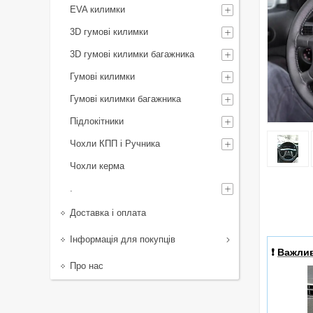
EVA килимки
3D гумові килимки
3D гумові килимки багажника
Гумові килимки
Гумові килимки багажника
Підлокітники
Чохли КПП і Ручника
Чохли керма
.
Доставка і оплата
Інформація для покупців
❗️
Важли
Про нас