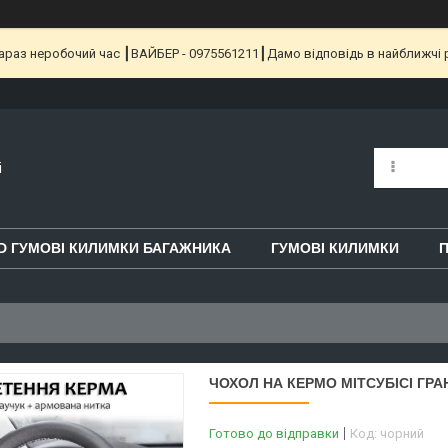
 Зараз неробочий час ┃ВАЙБЕР - 0975561211┃Дамо відповідь в найближчі 
i
D ГУМОВІ КИЛИМКИ БАГАЖНИКА
ГУМОВІ КИЛИМКИ
П
ЧОХОЛ НА КЕРМО МІТСУБІСІ ГРА
Готово до відправки
Код:
чорний