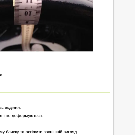
ка
ас водіння.
ся і не деформуються.
у блиску та освіжити зовнішній вигляд.