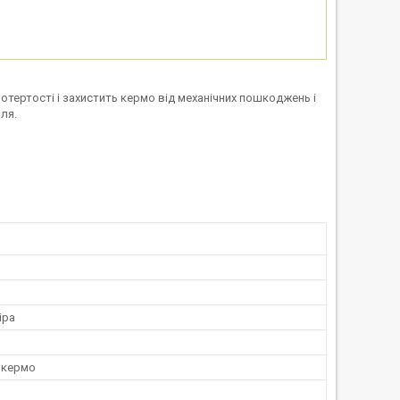
потертості і захистить кермо від механічних пошкоджень і
ля.
іра
 кермо