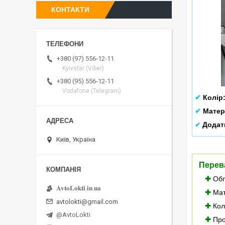
КОНТАКТИ
+380 (97) 556-12-11
Kyivstar (Viber)
+380 (95) 556-12-11
Vodafone (Telegram)
✔
Колір
✔
Матер
Додат
✔
Київ, Україна
Перев
✚
Обп
𝐀𝐯𝐭𝐨𝐋𝐨𝐤𝐭𝐢.𝐢𝐧.𝐮𝐚
✚
Мат
avtolokti@gmail.com
✚
Колі
@AvtoLokti
✚
Про