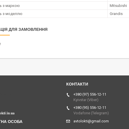
ть з маркою
Mitsubishi
ть з моделлю
Grandis
ЦІЯ ДЛЯ ЗАМОВЛЕННЯ
₴
Україна
+380 (97) 556-12-11
Kyivstar (Viber)
+380 (95) 556-12-11
𝐤𝐭𝐢.𝐢𝐧.𝐮𝐚
Vodafone (Telegram)
avtolokti@gmail.com