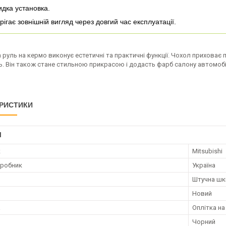
дка установка.
рігає зовнішній вигляд через довгий час експлуатації.
 руль на кермо виконує естетичні та практичні функції. Чохол приховає 
ь. Він також стане стильною прикрасою і додасть фарб салону автомобі
РИСТИКИ
І
к
Mitsubishi
иробник
Україна
Штучна шк
Новий
а
Оплітка на
Чорний