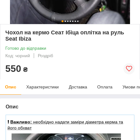
Чохол на кермо Сеат Ібіца оплітка на руль
Seat Ibiza
Готово до відправки
Код: чорний
Роздріб
550
₴
Опис
Характеристики
Доставка
Оплата
Умови п
Опис
❗️
Важливо:
необхідно надати заміри діаметра керма та
його обхват