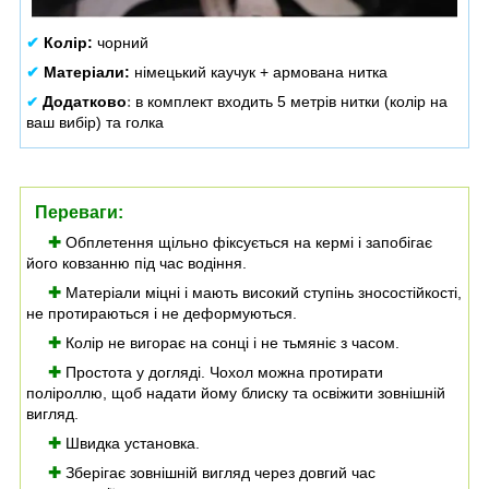
✔
Колір:
чорний
✔
Матеріали:
німецький каучук + армована нитка
Додатково
в комплект входить 5 метрів нитки (колір на
✔
:
ваш вибір) та голка
Переваги:
✚
Обплетення щільно фіксується на кермі і запобігає
його ковзанню під час водіння.
✚
Матеріали міцні і мають високий ступінь зносостійкості,
не протираються і не деформуються.
✚
Колір не вигорає на сонці і не тьмяніє з часом.
✚
Простота у догляді. Чохол можна протирати
поліроллю, щоб надати йому блиску та освіжити зовнішній
вигляд.
✚
Швидка установка.
✚
Зберігає зовнішній вигляд через довгий час