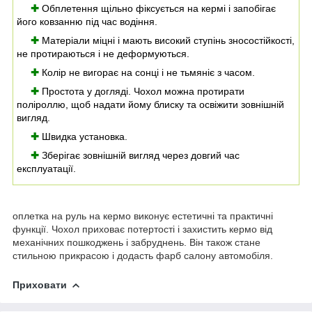
✚
Обплетення щільно фіксується на кермі і запобігає
його ковзанню під час водіння.
✚
Матеріали міцні і мають високий ступінь зносостійкості,
не протираються і не деформуються.
✚
Колір не вигорає на сонці і не тьмяніє з часом.
✚
Простота у догляді. Чохол можна протирати
поліроллю, щоб надати йому блиску та освіжити зовнішній
вигляд.
✚
Швидка установка.
✚
Зберігає зовнішній вигляд через довгий час
експлуатації.
оплетка на руль на кермо виконує естетичні та практичні
функції. Чохол приховає потертості і захистить кермо від
механічних пошкоджень і забруднень. Він також стане
стильною прикрасою і додасть фарб салону автомобіля.
Приховати