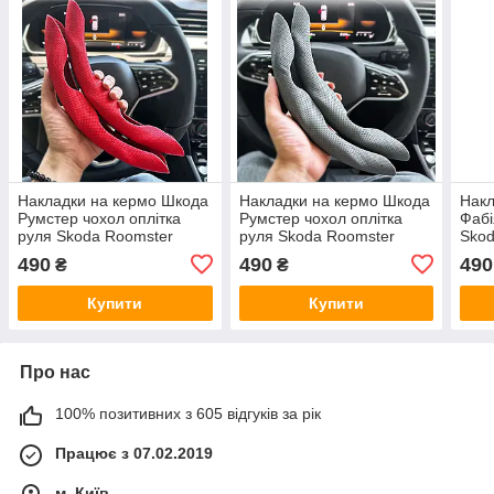
Накладки на кермо Шкода
Накладки на кермо Шкода
Накл
Румстер чохол оплітка
Румстер чохол оплітка
Фабі
руля Skoda Roomster
руля Skoda Roomster
Skod
490
490
490
₴
₴
Купити
Купити
Про нас
100% позитивних з 605 відгуків за рік
Працює з 07.02.2019
м. Київ