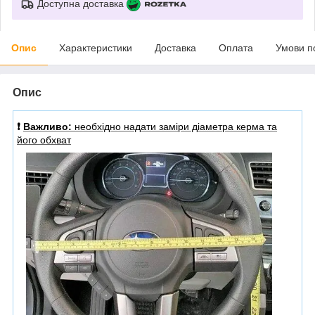
Доступна доставка
Опис
Характеристики
Доставка
Оплата
Умови п
Опис
❗️
Важливо:
необхідно надати заміри діаметра керма та
його обхват