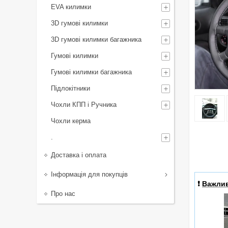
EVA килимки
3D гумові килимки
3D гумові килимки багажника
Гумові килимки
Гумові килимки багажника
Підлокітники
Чохли КПП і Ручника
Чохли керма
.
Доставка і оплата
Інформація для покупців
❗️
Важли
Про нас