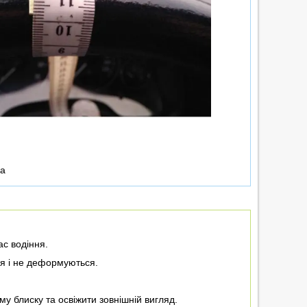
ка
ас водіння.
ся і не деформуються.
у блиску та освіжити зовнішній вигляд.