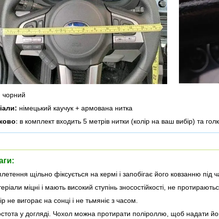
:
чорний
іали:
німецький каучук + армована нитка
ково
в комплект входить 5 метрів нитки (колір на ваш вибір) та гол
:
аги:
летення щільно фіксується на кермі і запобігає його ковзанню під ч
еріали міцні і мають високий ступінь зносостійкості, не протирають
р не вигорає на сонці і не тьмяніє з часом.
стота у догляді. Чохол можна протирати поліроллю, щоб надати йом