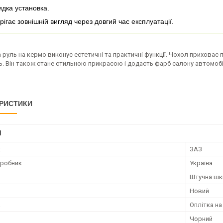
дка установка.
рігає зовнішній вигляд через довгий час експлуатації.
 руль на кермо виконує естетичні та практичні функції. Чохол приховає 
ь. Він також стане стильною прикрасою і додасть фарб салону автомобі
РИСТИКИ
І
к
ЗАЗ
иробник
Україна
Штучна шк
Новий
а
Оплітка на
Чорний