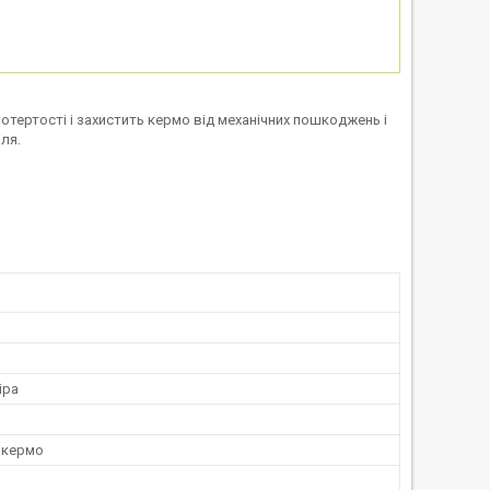
потертості і захистить кермо від механічних пошкоджень і
ля.
іра
 кермо