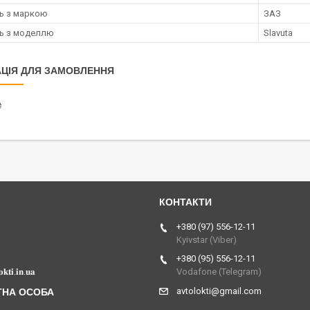
ть з маркою
ЗАЗ
ть з моделлю
Slavuta
ЦІЯ ДЛЯ ЗАМОВЛЕННЯ
₴
Україна
+380 (97) 556-12-11
Kyivstar (Viber)
+380 (95) 556-12-11
𝐤𝐭𝐢.𝐢𝐧.𝐮𝐚
Vodafone (Telegram)
avtolokti@gmail.com