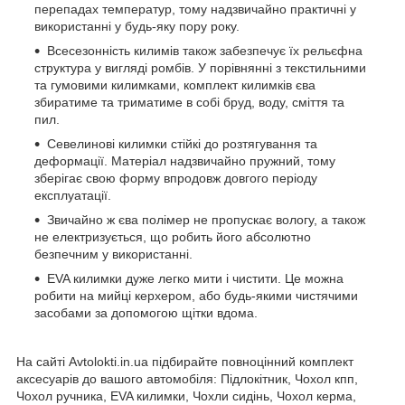
перепадах температур, тому надзвичайно практичні у
використанні у будь-яку пору року.
Всесезонність килимів також забезпечує їх рельєфна
структура у вигляді ромбів. У порівнянні з текстильними
та гумовими килимками, комплект килимків єва
збиратиме та триматиме в собі бруд, воду, сміття та
пил.
Севелинові килимки стійкі до розтягування та
деформації. Матеріал надзвичайно пружний, тому
зберігає свою форму впродовж довгого періоду
експлуатації.
Звичайно ж єва полімер не пропускає вологу, а також
не електризується, що робить його абсолютно
безпечним у використанні.
EVA килимки дуже легко мити і чистити. Це можна
робити на мийці керхером, або будь-якими чистячими
засобами за допомогою щітки вдома.
На сайті Avtolokti.in.ua підбирайте повноцінний комплект
аксесуарів до вашого автомобіля: Підлокітник, Чохол кпп,
Чохол ручника, EVA килимки, Чохли сидінь, Чохол керма,