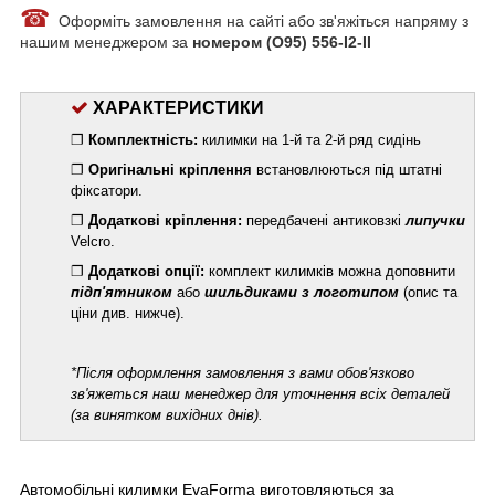
☎
Оформіть замовлення на сайті або зв'яжіться напряму з
нашим менеджером за
номером (О95) 556-I2-II
ХАРАКТЕРИСТИКИ
❐
Комплектність:
килимки на 1-й та 2-й ряд сидінь
❐
Оригінальні кріплення
встановлюються під штатні
фіксатори.
❐
Додаткові кріплення:
передбачені антиковзкі
липучки
Velcro.
❐
Додаткові опції:
комплект килимків можна доповнити
підп'ятником
або
шильдиками з логотипом
(опис та
ціни див. нижче).
*
Після оформлення замовлення з вами обов'язково
зв'яжеться наш менеджер для уточнення всіх деталей
(за винятком вихідних днів).
Автомобільні килимки EvaForma виготовляються за