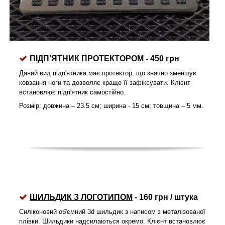
ПІДП'ЯТНИК
ПРОТЕКТОРОМ
- 450 грн
Даний вид підп'ятника має протектор, що значно зменшує
ковзання ноги та дозволяє краще її зафіксувати. Клієнт
встановлює підп'ятник самостійно.
Розмір: довжина – 23.5 см; ширина - 15 см; товщина – 5 мм.
ШИЛЬДИК З ЛОГОТИПОМ
- 160 грн / штука
Силіконовий об'ємний 3d шильдик з написом з металізованої
плівки. Шильдики надсилаються окремо. Клієнт встановлює