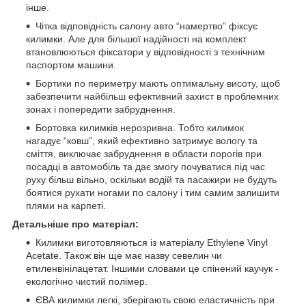
інше.
Чітка відповідність салону авто “намертво” фіксує
килимки. Але для більшої надійності на комплект
втановлюються фіксатори у відповідності з технічним
паспортом машини.
Бортики по периметру мають оптимальну висоту, щоб
забезпечити найбільш ефективний захист в проблемних
зонах і попередити забруднення.
Бортовка килимків нерозривна. Тобто килимок
нагадує “ковш”, який ефективно затримує вологу та
сміття, виключає забруднення в области порогів при
посадці в автомобіль та дає змогу почуватися під час
руху більш вільно, оскільки водій та пасажири не будуть
боятися рухати ногами по салону і тим самим залишити
плями на карпеті.
Детальніше про матеріал:
Килимки виготовляються із матеріалу Ethylene Vinyl
Acetate. Також він ще має назву севелин чи
етиленвінілацетат. Іншими словами це спінений каучук -
екологічно чистий полімер.
ЄВА килимки легкі, зберігають свою еластичність при