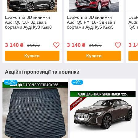
EvaForma 3D килимки
EvaForma 3D килимки
EvaF
Audi Q8 '18- 3д єва з
Audi Q5 FY '16- 3д єва з
Audi
бортами Ауді Ку8 Кью8
бортами Ауді Ку5 Кью5
Ку5 
3 140
3 140
3 1
₴
₴
3 540 ₴
3 540 ₴
Купити
Купити
Акційні пропозиції та новинки
–12%
–9%