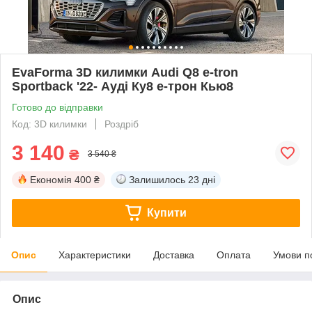
EvaForma 3D килимки Audi Q8 e-tron
Sportback '22- Ауді Ку8 е-трон Кью8
Готово до відправки
Код: 3D килимки
Роздріб
3 140
₴
3 540 ₴
Економія
400 ₴
Залишилось
23 дні
Купити
Опис
Характеристики
Доставка
Оплата
Умови п
Опис