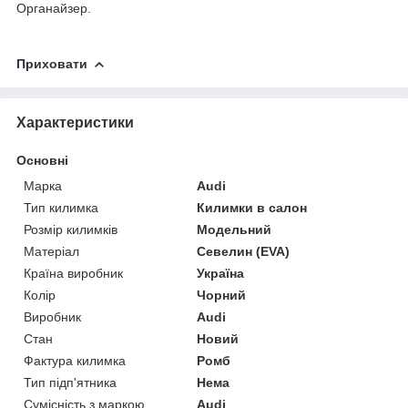
Органайзер.
Приховати
Характеристики
Основні
Марка
Audi
Тип килимка
Килимки в салон
Розмір килимків
Модельний
Матеріал
Севелин (EVA)
Країна виробник
Україна
Колір
Чорний
Виробник
Audi
Стан
Новий
Фактура килимка
Ромб
Тип підп'ятника
Нема
Сумісність з маркою
Audi