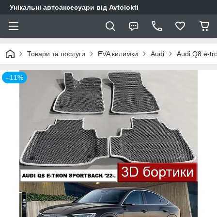
Унікальні автоаксесуари від Avtolokti
Товари та послуги
EVA килимки
Audi
Audi Q8 e-tr
–11%