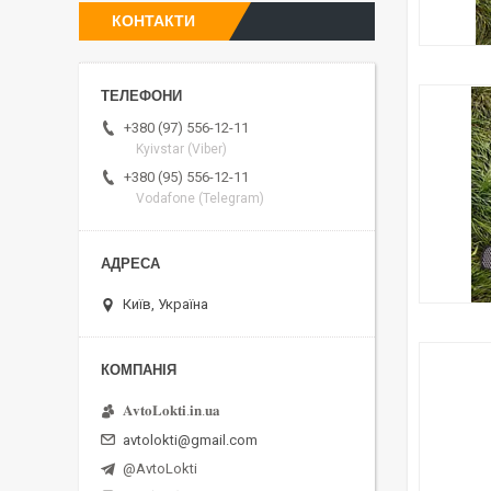
КОНТАКТИ
+380 (97) 556-12-11
Kyivstar (Viber)
+380 (95) 556-12-11
Vodafone (Telegram)
Київ, Україна
𝐀𝐯𝐭𝐨𝐋𝐨𝐤𝐭𝐢.𝐢𝐧.𝐮𝐚
avtolokti@gmail.com
@AvtoLokti