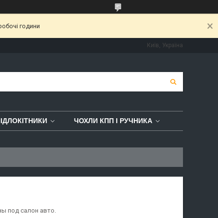
робочі години
Київ, Україна
ІДЛОКІТНИКИ
ЧОХЛИ КПП І РУЧНИКА
ны под салон авто.