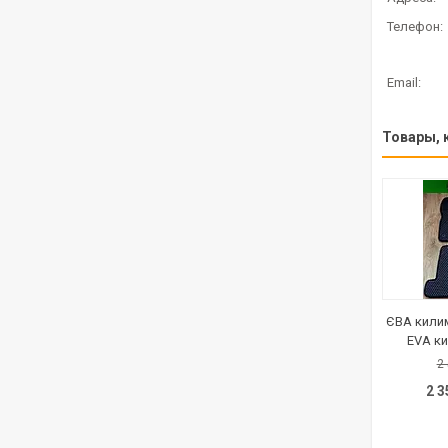
ЄВА килим
EVA к
2
2 