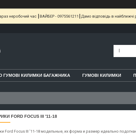
 Зараз неробочий час ┃ВАЙБЕР - 0975561211┃Дамо відповідь в найближчі 
i
D ГУМОВІ КИЛИМКИ БАГАЖНИКА
ГУМОВІ КИЛИМКИ
П
ИКИ FORD FOCUS III '11-18
и Ford Focus III '11-18 модельные, их форма и размер идеально подогна