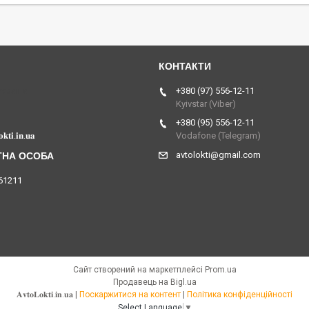
Україна
+380 (97) 556-12-11
Kyivstar (Viber)
+380 (95) 556-12-11
𝐤𝐭𝐢.𝐢𝐧.𝐮𝐚
Vodafone (Telegram)
avtolokti@gmail.com
61211
Сайт створений на маркетплейсі
Prom.ua
Продавець на Bigl.ua
𝐀𝐯𝐭𝐨𝐋𝐨𝐤𝐭𝐢.𝐢𝐧.𝐮𝐚 |
Поскаржитися на контент
|
Політика конфіденційності
Select Language
▼