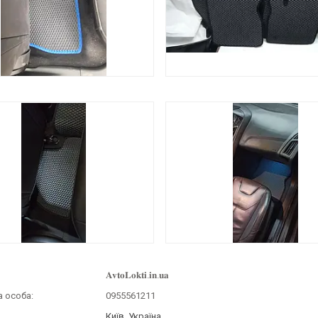
𝐀𝐯𝐭𝐨𝐋𝐨𝐤𝐭𝐢.𝐢𝐧.𝐮𝐚
0955561211
Київ, Україна