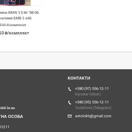
мки BMW 3 E46 '98-06.
килими БМВ 3 е46
 590 ₴/комплект
350 ₴/комплект
Україна
+380 (97) 556-12-11
Kyivstar (Viber)
+380 (95) 556-12-11
𝐤𝐭𝐢.𝐢𝐧.𝐮𝐚
Vodafone (Telegram)
avtolokti@gmail.com
61211