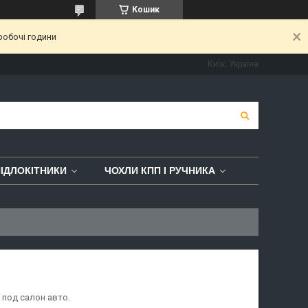
Кошик
робочі години
Київ, Україна
ІДЛОКІТНИКИ
ЧОХЛИ КПП І РУЧНИКА
 под салон авто.