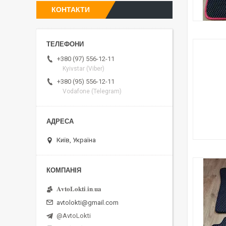
КОНТАКТИ
+380 (97) 556-12-11
Kyivstar (Viber)
+380 (95) 556-12-11
Vodafone (Telegram)
Київ, Україна
𝐀𝐯𝐭𝐨𝐋𝐨𝐤𝐭𝐢.𝐢𝐧.𝐮𝐚
avtolokti@gmail.com
@AvtoLokti