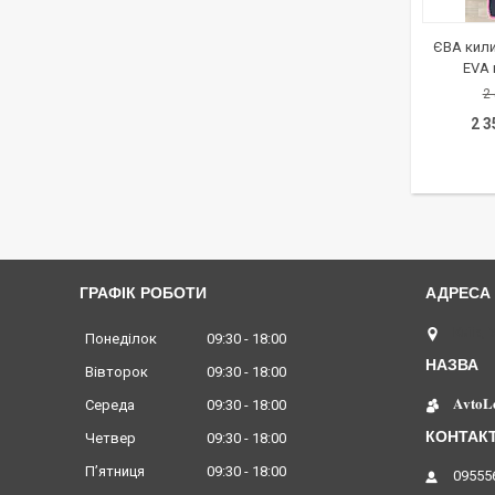
ЄВА кили
EVA 
2
2 
ГРАФІК РОБОТИ
Київ, 
Понеділок
09:30
18:00
Вівторок
09:30
18:00
𝐀𝐯𝐭𝐨𝐋
Середа
09:30
18:00
Четвер
09:30
18:00
Пʼятниця
09:30
18:00
09555