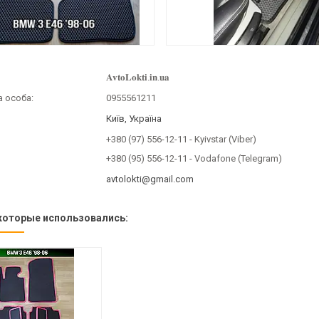
𝐀𝐯𝐭𝐨𝐋𝐨𝐤𝐭𝐢.𝐢𝐧.𝐮𝐚
0955561211
Київ, Україна
+380 (97) 556-12-11
Kyivstar (Viber)
+380 (95) 556-12-11
Vodafone (Telegram)
avtolokti@gmail.com