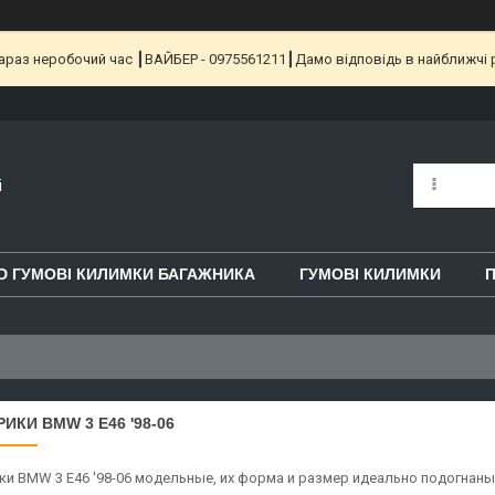
 Зараз неробочий час ┃ВАЙБЕР - 0975561211┃Дамо відповідь в найближчі 
i
D ГУМОВІ КИЛИМКИ БАГАЖНИКА
ГУМОВІ КИЛИМКИ
П
ИКИ BMW 3 E46 '98-06
ки BMW 3 E46 '98-06 модельные, их форма и размер идеально подогнаны