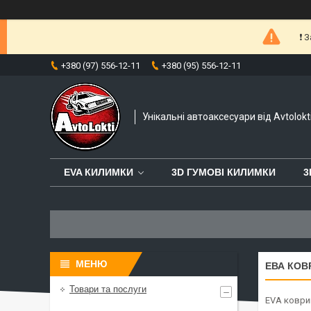
❗️
+380 (97) 556-12-11
+380 (95) 556-12-11
Унікальні автоаксесуари від Avtolokt
EVA КИЛИМКИ
3D ГУМОВІ КИЛИМКИ
3
ЕВА КОВР
Товари та послуги
EVA коври